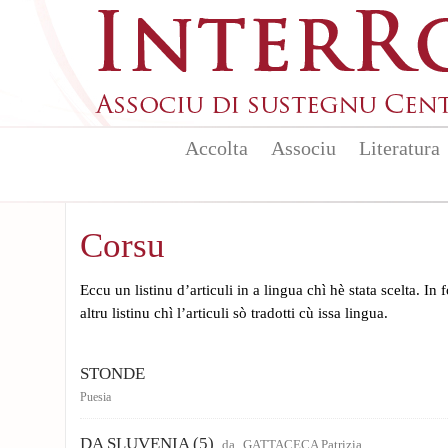
Skip to main content
Accolta
Associu
Literatura
Corsu
Eccu un listinu d’articuli in a lingua chì hè stata scelta. In
altru listinu chì l’articuli sò tradotti cù issa lingua.
STONDE
Puesia
DA SLUVENIA (5)
da
GATTACECA Patrizia