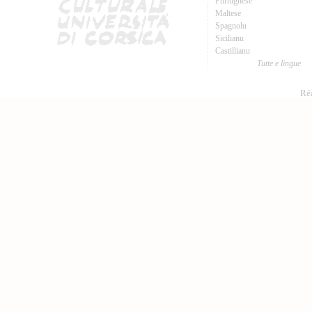
Purtughese
Maltese
Spagnolu
Sicilianu
Castillianu
Tutte e lingue
Réa