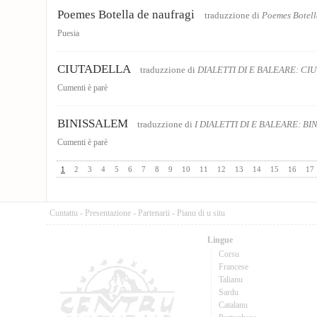
Poemes Botella de naufragi
traduzzione di
Poemes Botell
Puesia
CIUTADELLA
traduzzione di
DIALETTI DI E BALEARE: CI
Cumenti è parè
BINISSALEM
traduzzione di
I DIALETTI DI E BALEARE: B
Cumenti è parè
1
2
3
4
5
6
7
8
9
10
11
12
13
14
15
16
17
Cuntattu
-
Presentazione
-
Partenarii
-
Pianu di u situ
Lingue
Corsu
Francese
Talianu
Sardu
Catalanu