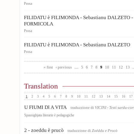
Prosa
FILIDATU è FILIMONDA - Sebastianu DALZETO 
FORMICOLA
Prosa
FILIDATU è FILIMONDA - Sebastianu DALZETO
Prosa
Pages
« first
‹ previous
…
5
6
7
8
9
10
11
12
13
Translation
1
2
3
4
5
6
7
8
9
10
11
12
13
14
15
16
17
U FIUMI Dl A VITA
traduzzione di
VICINI - Testi sardu-co
Spassighjata literarie è pedagogiche
2 - zoeddu è prucò
traduzzione di
Zoéddu e Procò