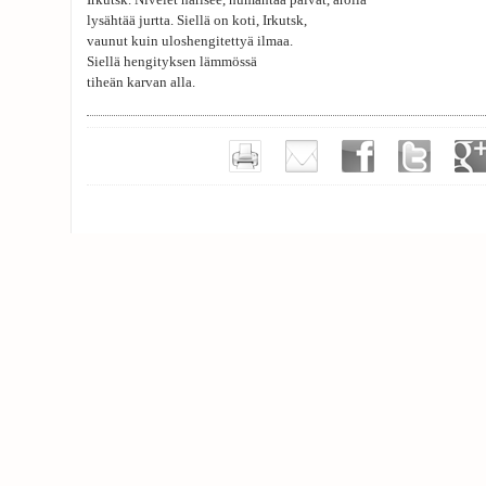
Irkutsk. Nivelet narisee, humahtaa päivät, arolla
lysähtää jurtta. Siellä on koti, Irkutsk,
vaunut kuin uloshengitettyä ilmaa.
Siellä hengityksen lämmössä
tiheän karvan alla.