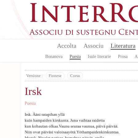
Skip to main content
Accolta
Associu
Literatura
Bonanova
Puesia
Isule literarie
Prosa
A
Versione :
Finnese
Corsu
Irsk
Puesia
Irsk. Ääni ratapihan yllä
kuin hampaiden kirskunta. Juna vaihtaa raidetta
kun kohautan olkaa.Vaunu seuraa vaunua, päivä päivää.
Niin ovat päiväsi valoisaayötä.Yöthampaidenkirskuntaa.