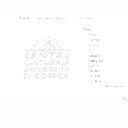
Cuntattu
-
Presentazione
-
Partenarii
-
Pianu di u situ
Lingue
Corsu
Francese
Talianu
Sardu
Catalanu
Purtughese
Maltese
Spagnolu
Sicilianu
Castillianu
Tutte e lingue
Réa