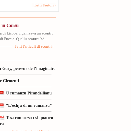
Tutti l'autori
 in Corsu
tà di Lisboa urganizava un scontru
di Puesia. Quellu scontru hè...
Tutti l'articuli di scontri
 Gary, penseur de l’imaginaire
le Clementi
U rumanzu Pirandellianu
“L’ochju di un rumanzu”
Tesa cun corsu trà quattru
ica