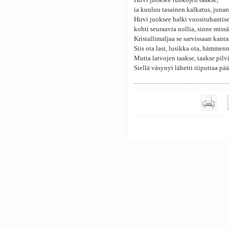
Hirvi juoksee runkojen taakse,
ia kuuluu tasainen kalkatus, junan
Hirvi juoksee halki vuosituhanti
kohti seuraavia nollia, sinne missä
Kristallimaljaa se sarvissaan kanta
Siis ota lasi, lusikka ota, hämmenn
Mutta latvojen taakse, taakse pilvi
Siellä väsynyt lähetti riiputtaa pä