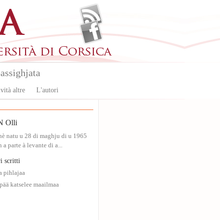
assighjata
vità altre
L'autori
Olli
hè natu u 28 di maghju di u 1965
 a parte à levante di a...
i scritti
 pihlajaa
ää katselee maailmaa