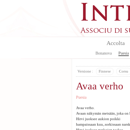
Skip to main content
Accolta
Bonanova
Puesia
Versione :
Finnese
Corsu
Avaa verho
Puesia
Avaa verho.
Avaan näkymän metsään, joka on 
Hirvi juoksee aukion poikki
hampaissaan kuu,.sorkissaan nars