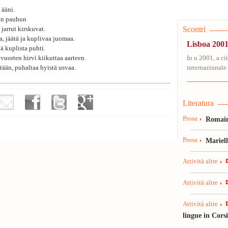
 ääni.
sen pauhun
Scontri
 jarrut kirskuvat.
a, jäätä ja kuplivaa juomaa.
Lisboa 2001
ä kuplista puhti.
vuorten hirvi kiikuttaa aarteen.
In u 2001, a ci
ätään, puhaltaa hyistä usvaa.
internaziunale 
Literatura
Prosa
Romain
Prosa
Mariel
Attività altre
Attività altre
Attività altre
lingue in Cors