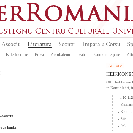
Associu
Literatura
Scontri
Impara u Corsu
Sp
Isule literarie
Prosa
Arcubalenu
Teatru
Cumenti è parè
Atti
L'autore
HEIKKONEN 
Olli Heikkonen 
in Kontiolahti, in
I so altr
Kumarra
Kruunup
kaadettu.
Siis
Irsk
kuva hanki.