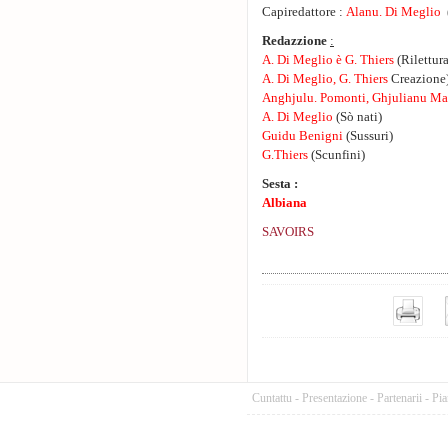
Capiredattore :
Alanu. Di Meglio
(
Redazzione
:
A. Di Meglio è G. Thiers
(Rilettur
A. Di Meglio, G. Thiers
Creazione)
Anghjulu. Pomonti, Ghjulianu Mat
A. Di Meglio
(Sò nati)
Guidu Benigni
(Sussuri)
G.Thiers
(Scunfini)
Sesta :
Albiana
SAVOIRS
Cuntattu
-
Presentazione
-
Partenarii
-
Pia