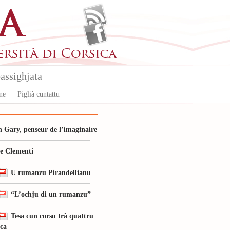
assighjata
ne
Piglià cuntattu
 Gary, penseur de l’imaginaire
le Clementi
U rumanzu Pirandellianu
“L’ochju di un rumanzu”
Tesa cun corsu trà quattru
ica