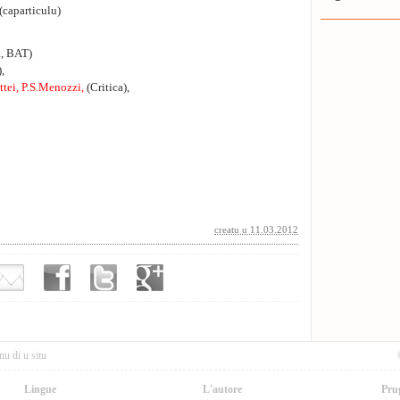
caparticulu)
a, BAT)
,
tei, P.S.Menozzi,
(Critica),
creatu u 11.03.2012
nu di u situ
Lingue
L'autore
Pru