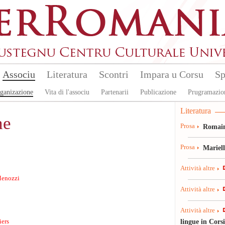
Associu
Literatura
Scontri
Impara u Corsu
Sp
ganizazione
Vita di l'associu
Partenarii
Publicazione
Prugramazio
Literatura
ne
Prosa
Romain
Prosa
Mariel
Attività altre
Menozzi
Attività altre
Attività altre
lingue in Cors
iers