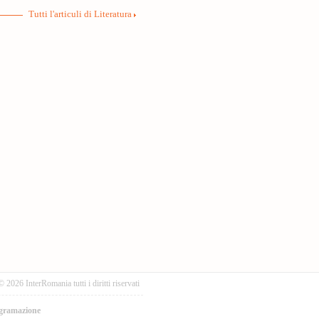
Tutti l'articuli di Literatura
© 2026 InterRomania tutti i diritti riservati
gramazione