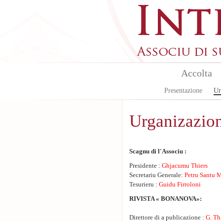
Skip to main content
Accolta
Presentazione
Ur
Urganizazio
Scagnu di l'Associu :
Presidente :
Ghjacumu Thiers
Secretariu Generale:
Petru Santu 
Tesurieru :
Guidu Firroloni
RIVISTA « BONANOVA»:
Direttore di a publicazione :
G. Th