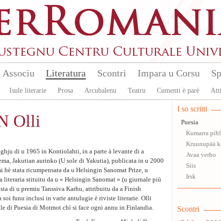
Associu
Literatura
Scontri
Impara u Corsu
Sp
Isule literarie
Prosa
Arcubalenu
Teatru
Cumenti è parè
Atti
I so scritti
 Olli
Puesia
Kumarra pihl
Kruunupää k
hju di u 1965 in Kontiolahti, in a parte à levante di a
Avaa verho
ema, Jakutian aurinko (U sole di Yakutia), publicata in u 2000
Siis
i hè stata ricumpensata da u Helsingin Sanomat Prize, u
Irsk
 literaria stituitu da u « Helsingin Sanomat » (u giurnale più
ista di u premiu Tanssiva Karhu, attribuitu da a Finish
i funu inclusi in varie antulugie è riviste literarie. Olli
e di Puesia di Motmot chì si face ogni annu in Finlandia.
Scontri