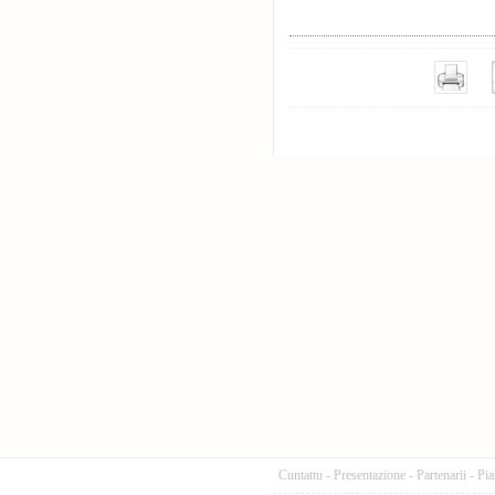
Cuntattu
-
Presentazione
-
Partenarii
-
Pia