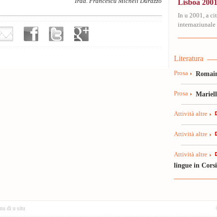
Trad. Francescu Micheli Durazzo
Lisboa 2001
In u 2001, a ci
internaziunale 
Literatura
Prosa
Romain
Prosa
Mariel
Attività altre
Attività altre
Attività altre
lingue in Cors
nu di u situ