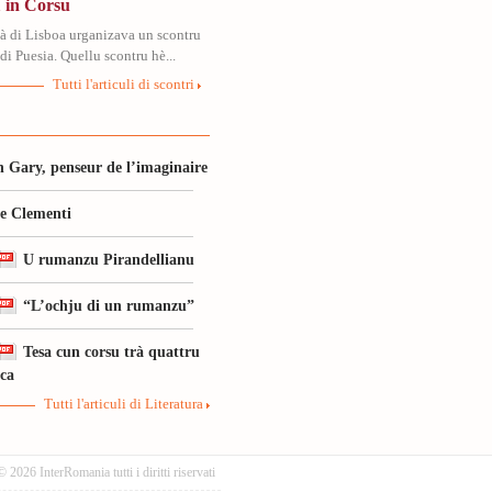
 in Corsu
tà di Lisboa urganizava un scontru
di Puesia. Quellu scontru hè...
Tutti l'articuli di scontri
 Gary, penseur de l’imaginaire
le Clementi
U rumanzu Pirandellianu
“L’ochju di un rumanzu”
Tesa cun corsu trà quattru
ica
Tutti l'articuli di Literatura
© 2026 InterRomania tutti i diritti riservati