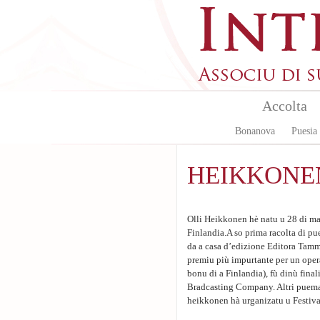
Skip to main content
Accolta
Bonanova
Puesia
HEIKKONEN
Olli Heikkonen hè natu u 28 di mag
Finlandia.A so prima racolta di pu
da a casa d’edizione Editora Tamm
premiu più impurtante per un opera
bonu di a Finlandia), fù dinù final
Bradcasting Company. Altri puema so
heikkonen hà urganizatu u Festival