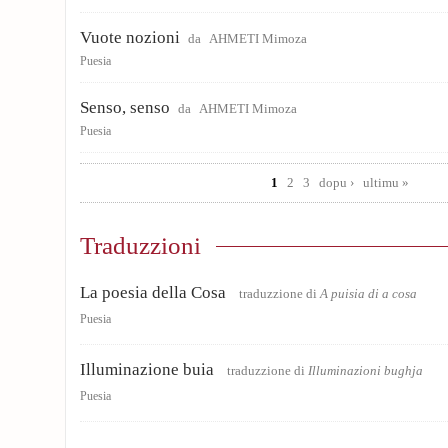
Vuote nozioni
da
AHMETI Mimoza
Puesia
Senso, senso
da
AHMETI Mimoza
Puesia
Pages
1
2
3
dopu ›
ultimu »
Traduzzioni
La poesia della Cosa
traduzzione di
A puisia di a cosa
Puesia
Illuminazione buia
traduzzione di
Illuminazioni bughja
Puesia