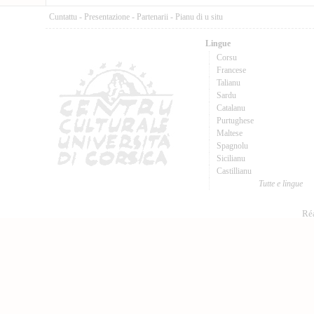
Cuntattu
-
Presentazione
-
Partenarii
-
Pianu di u situ
Lingue
Corsu
Francese
Talianu
Sardu
Catalanu
Purtughese
Maltese
Spagnolu
Sicilianu
Castillianu
Tutte e lingue
Réa