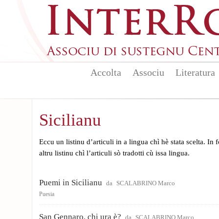
Aller au contenu principal
Accolta
Associu
Literatura
Sicilianu
Eccu un listinu d’articuli in a lingua chì hè stata scelta. In
altru listinu chì l’articuli sò tradotti cù issa lingua.
Puemi in Sicilianu
da
SCALABRINO Marco
Puesia
San Gennaro, chi ura è?
da
SCALABRINO Marco