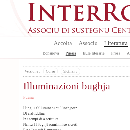
Aller au contenu principal
Accolta
Associu
Literatura
Bonanova
Puesia
Isule literarie
Prosa
A
Versione :
Corsu
Sicilianu
Illuminazioni bughja
Puesia
I lingui s’illuminani cù l’inchjostru
Di a zitiddina
In i tempi di a scrittura
Nantu à i foghji scurrini i so sicreti