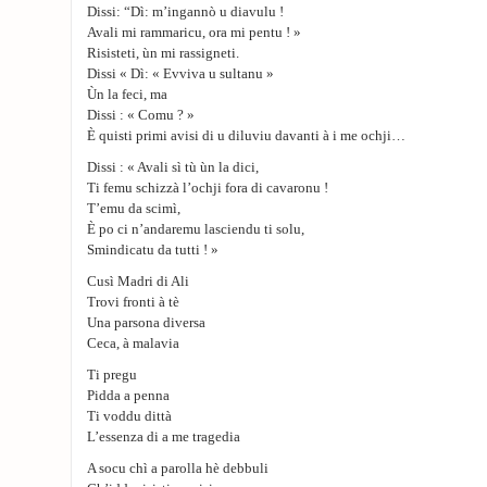
Dissi: “Dì: m’ingannò u diavulu !
Avali mi rammaricu, ora mi pentu ! »
Risisteti, ùn mi rassigneti.
Dissi « Dì: « Evviva u sultanu »
Ùn la feci, ma
Dissi : « Comu ? »
È quisti primi avisi di u diluviu davanti à i me ochji…
Dissi : « Avali sì tù ùn la dici,
Ti femu schizzà l’ochji fora di cavaronu !
T’emu da scimì,
È po ci n’andaremu lasciendu ti solu,
Smindicatu da tutti ! »
Cusì Madri di Ali
Trovi fronti à tè
Una parsona diversa
Ceca, à malavia
Ti pregu
Pidda a penna
Ti voddu dittà
L’essenza di a me tragedia
A socu chì a parolla hè debbuli