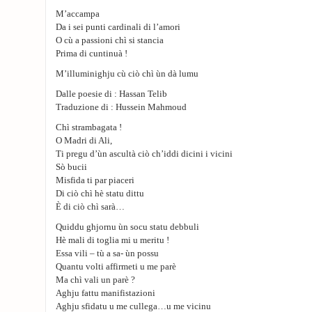
M’accampa
Da i sei punti cardinali di l’amori
O cù a passioni chì si stancia
Prima di cuntinuà !
M’illuminighju cù ciò chì ùn dà lumu
Dalle poesie di : Hassan Telib
Traduzione di : Hussein Mahmoud
Chì strambagata !
O Madri di Ali,
Ti pregu d’ùn ascultà ciò ch’iddi dicini i vicini
Sò bucii
Misfida ti par piaceri
Di ciò chì hè statu dittu
È di ciò chì sarà…
Quiddu ghjornu ùn socu statu debbuli
Hè mali di toglia mi u meritu !
Essa vili – tù a sa- ùn possu
Quantu volti affirmeti u me parè
Ma chì vali un parè ?
Aghju fattu manifistazioni
Aghju sfidatu u me cullega…u me vicinu