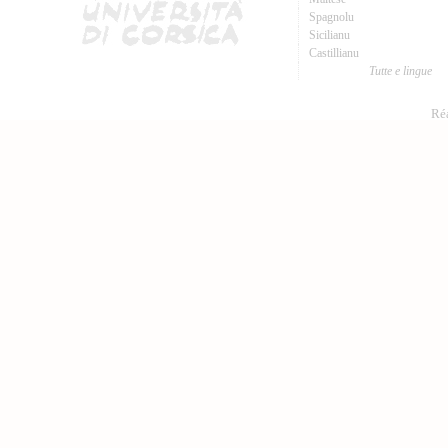
Spagnolu
Sicilianu
Castillianu
Tutte e lingue
Réa