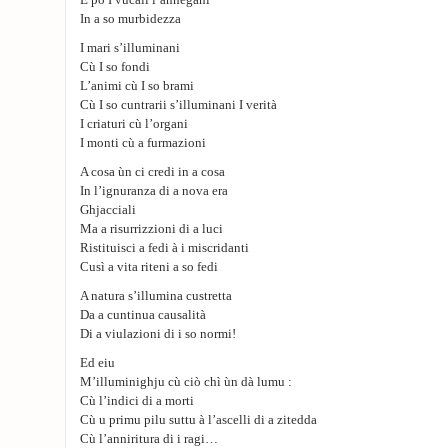
È po I vucali l’annegani
In a so murbidezza
I mari s’illuminani
Cù I so fondi
L’animi cù I so brami
Cù I so cuntrarii s’illuminani I verità
I criaturi cù l’organi
I monti cù a furmazioni
A cosa ùn ci credi in a cosa
In l’ignuranza di a nova era
Ghjacciali
Ma a risurrizzioni di a luci
Ristituisci a fedi à i miscridanti
Cusì a vita riteni a so fedi
A natura s’illumina custretta
Da a cuntinua causalità
Di a viulazioni di i so normi!
Ed eiu
M’illuminighju cù ciò chì ùn dà lumu :
Cù l’indici di a morti
Cù u primu pilu suttu à l’ascelli di a zitedda
Cù l’anniritura di i ragi…