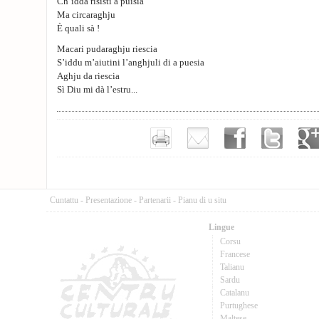
Ch’idda risisti a puisia
Ma circaraghju
È quali sà !
Macari pudaraghju riescia
S’iddu m’aiutini l’anghjuli di a puesia
Aghju da riescia
Sì Diu mi dà l’estru...
Cuntattu
-
Presentazione
-
Partenarii
-
Pianu di u situ
Lingue
Corsu
Francese
Talianu
Sardu
Catalanu
Purtughese
Maltese