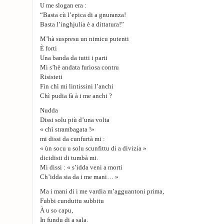
U me slogan era :
“Basta cù l’epica di a gnuranza!
Basta l’inghjulia è a dittatura!”
M’hà suspresu un nimicu putenti
È forti
Una banda da tutti i parti
Mi s’hè andata furiosa contru
Risisteti
Fin chì mi lintissini l’anchi
Chì pudia fà à i me anchi ?
Nudda
Dissi solu più d’una volta
« chì strambagata !»
mi dissi da cunfurtà mi :
« ùn socu u solu scunfittu di a divizia »
dicidisti di tumbà mi.
Mi dissi : « s’idda veni a morti
Ch’idda sia da i me mani… »
Ma i mani di i me vardia m’agguantoni prima,
Fubbi cunduttu subbitu
À u so capu,
In fundu di a sala.