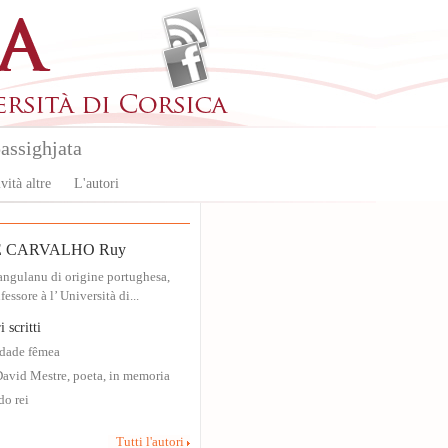
assighjata
vità altre
L'autori
 CARVALHO Ruy
angulanu di origine portughesa,
essore à l’ Università di...
i scritti
dade fêmea
David Mestre, poeta, in memoria
o rei
Tutti l'autori