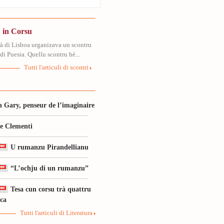
 in Corsu
tà di Lisboa urganizava un scontru
di Puesia. Quellu scontru hè...
Tutti l'articuli di scontri
 Gary, penseur de l’imaginaire
le Clementi
U rumanzu Pirandellianu
“L’ochju di un rumanzu”
Tesa cun corsu trà quattru
ica
Tutti l'articuli di Literatura