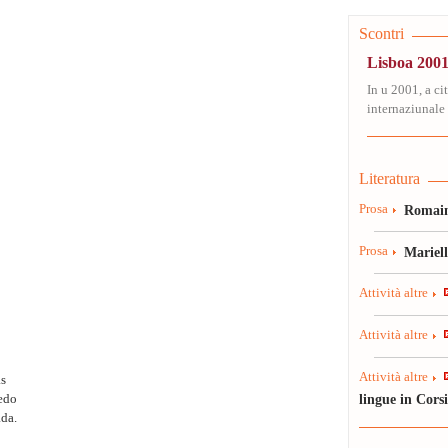
Scontri
Lisboa 2001
In u 2001, a ci
internaziunale 
Literatura
Prosa
Romain
Prosa
Mariel
Attività altre
Attività altre
Attività altre
as
lingue in Cors
edo
ada.