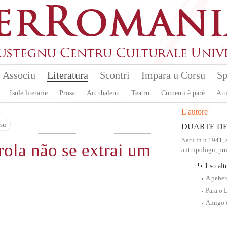
Associu
Literatura
Scontri
Impara u Corsu
Sp
Isule literarie
Prosa
Arcubalenu
Teatru
Cumenti è parè
Atti
L'autore
su
DUARTE DE
Natu in u 1941, 
rola não se extrai um
antrupologu, pruf
I so altr
A peber
Para o 
Amigo d