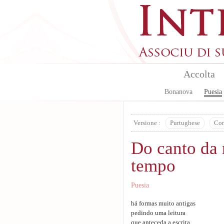
Skip to main content
Accolta
Bonanova
Puesia
Versione :
Purtughese
Cor
Do canto da 
tempo
Puesia
há formas muito antigas
pedindo uma leitura
que anteceda a escrita.