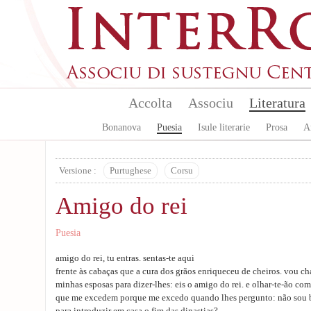
Skip to main content
Accolta
Associu
Literatura
Bonanova
Puesia
Isule literarie
Prosa
A
Versione :
Purtughese
Corsu
Amigo do rei
Puesia
amigo do rei, tu entras. sentas-te aqui
frente às cabaças que a cura dos grãos enriqueceu de cheiros. vou c
minhas esposas para dizer-lhes: eis o amigo do rei. e olhar-te-ão co
que me excedem porque me excedo quando lhes pergunto: não sou b