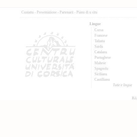
Cuntattu
-
Presentazione
-
Partenarii
-
Pianu di u situ
Lingue
Corsu
Francese
Talianu
Sardu
Catalanu
Purtughese
Maltese
Spagnolu
Sicilianu
Castillianu
Tutte e lingue
Réa