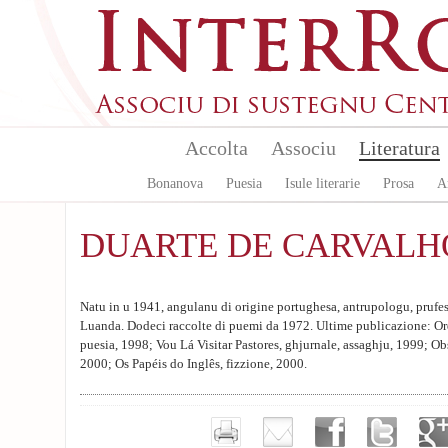
Skip to main content
Accolta
Associu
Literatura
Bonanova
Puesia
Isule literarie
Prosa
A
DUARTE DE CARVALH
Natu in u 1941, angulanu di origine portughesa, antrupologu, prufess
Luanda. Dodeci raccolte di puemi da 1972. Ultime publicazione: 
puesia, 1998; Vou Lá Visitar Pastores, ghjurnale, assaghju, 1999; Ob
2000; Os Papéis do Inglês, fizzione, 2000.