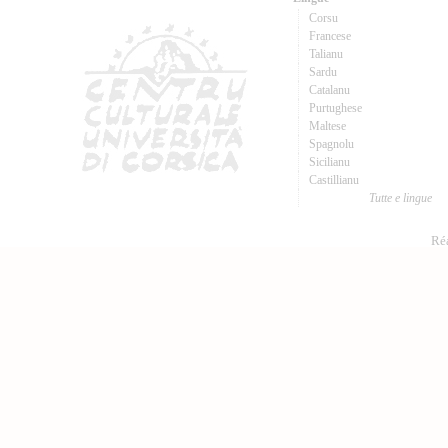
Corsu
Francese
Talianu
Sardu
Catalanu
Purtughese
Maltese
Spagnolu
Sicilianu
Castillianu
Tutte e lingue
Réa