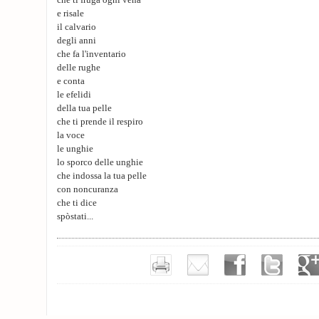
che ti fruga ogni vena
e risale
il calvario
degli anni
che fa l'inventario
delle rughe
e conta
le efelidi
della tua pelle
che ti prende il respiro
la voce
le unghie
lo sporco delle unghie
che indossa la tua pelle
con noncuranza
che ti dice
spòstati...