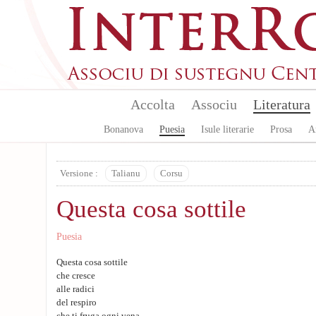
Skip to main content
Accolta
Associu
Literatura
Bonanova
Puesia
Isule literarie
Prosa
A
Versione :
Talianu
Corsu
Questa cosa sottile
Puesia
Questa cosa sottile
che cresce
alle radici
del respiro