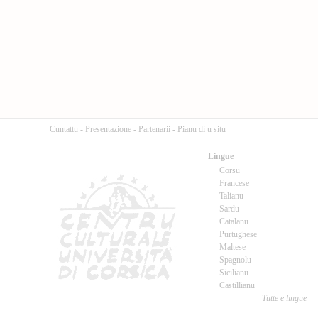
Cuntattu
-
Presentazione
-
Partenarii
-
Pianu di u situ
Lingue
Corsu
Francese
Talianu
Sardu
Catalanu
Purtughese
Maltese
Spagnolu
Sicilianu
Castillianu
Tutte e lingue