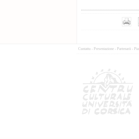
Cuntattu
-
Presentazione
-
Partenarii
-
Pia