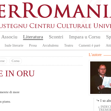
Associu
Literatura
Scontri
Impara u Corsu
Sp
Isule literarie
Prosa
Arcubalenu
Teatru
Cumenti è parè
Atti
L'autore
cese
Corsu
 IN ORU
emerete di more
I so altr
u pianu.
INDEC
TREMOL