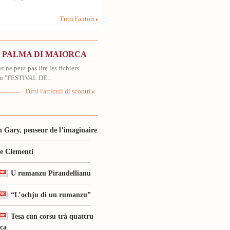
Tutti l'autori
N PALMA DI MAIORCA
r ne peut pas lire les fichiers
u "FESTIVAL DE...
Tutti l'articuli di scontri
 Gary, penseur de l’imaginaire
le Clementi
U rumanzu Pirandellianu
“L’ochju di un rumanzu”
Tesa cun corsu trà quattru
ica