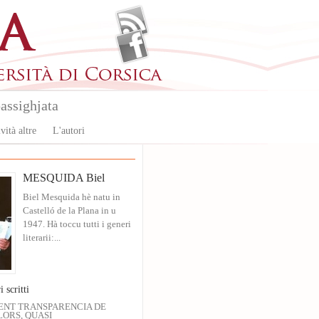
assighjata
vità altre
L'autori
MESQUIDA Biel
Biel Mesquida hè natu in
Castelló de la Plana in u
1947. Hà toccu tutti i generi
literarii:...
i scritti
ENT TRANSPARENCIA DE
ORS, QUASI