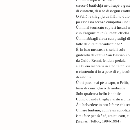
è ùn ai tempu à ascultà la
cresce è battichjà nè di sapè u gus
di cuntattu, di u so dissegnu esattu
O Peliò, u tilaghju da filà i to dulo
pò esse issa scenza cumputaziunal
Ùn mi ai teurizatu sopra à insemi 
cun l’alguritimi più umani ch’ella
Ùn mi abbagliulava cun prudigi di
fatte da dite pitecantropiche?
È, in issu mentre, a ti sciali solu
gudendu davanti à San Bastianu ca
da Guido Renni, fendu a pedala
s’è tù era maritatu in a notte pruvi
o ciuttendu ti in a pece di e piccul
di salottu.
Ùn ti passi mai pè u capu, o Peliò, 
fussi di cunsigliu o di rimbeccu
Solu qualcosa bellu è nobile
Cumu quandu ti aghju vistu à u t
À u belvedere in oru è forse chì sc
U mare luntanu, cum’è un supplizi
è mi fece pensà à tè, amicu caru, cu
(Signari, Telloc, 1984-1994)