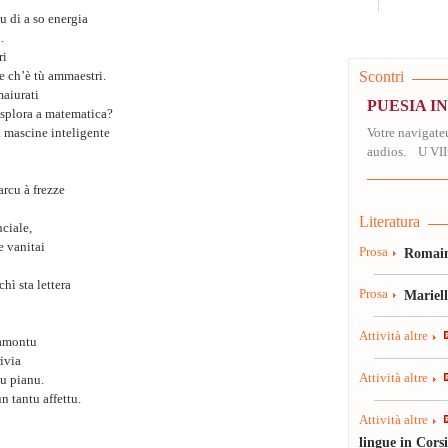
tu di a so energia
.
ri
Scontri
e ch’è tù ammaestri.
maiurati
PUESIA I
 splora a matematica?
 mascine inteligente
Votre navigateu
audios. U VII
rcu à frezze
Literatura
nciale,
e vanitai
Prosa
Romain
chì sta lettera
Prosa
Mariel
Attività altre
ramontu
rivia
Attività altre
u pianu.
n tantu affettu.
Attività altre
lingue in Cors