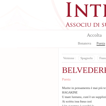
Skip to main content
Accolta
Bonanova
Puesia
Versione :
Spagnolu
Fran
BELVEDERE
Puesia
Murite in pensamentu è mai più t
HAGAKINE
U mare luntanu, cum’è un supplizi
Ai scrittu issa frasa cusì