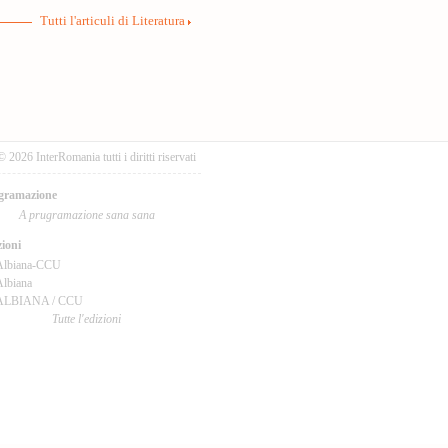
Tutti l'articuli di Literatura
© 2026 InterRomania tutti i diritti riservati
gramazione
A prugramazione sana sana
ioni
Albiana-CCU
lbiana
ALBIANA / CCU
Tutte l'edizioni