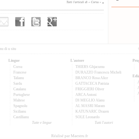
Tutti l'articuli di « Corsu »
nu di u situ
Lingue
L'autore
Pru
Corsu
THIERS Ghjacumu
Francese
DURAZZO Francescu Micheli
Ediz
Talianu
BRANCO Rosa Alice
Sardu
GATTACECA Patrizia
A
Catalanu
FRIGGIERI Oliver
Purtughese
ARCA Antoni
Maltese
DI MEGLIO Alanu
Spagnolu
AL MASRI Maram
Sicilianu
KATUNARIC Drazen
Castillianu
SOLE Leonardo
Tutte e lingue
Tutti l'autori
Réalisé par Maestru.fr