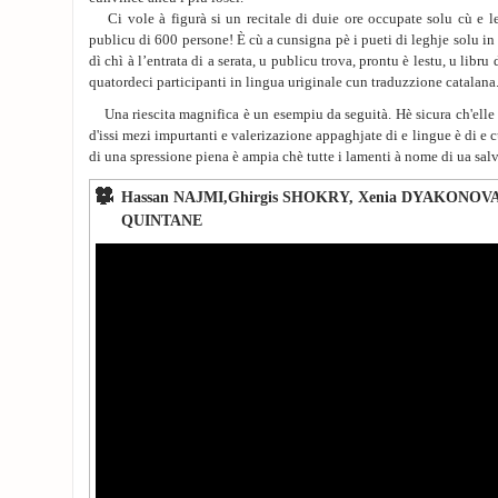
Ci vole à figurà si un recitale di duie ore occupate solu cù e le
publicu di 600 persone! È cù a cunsigna pè i pueti di leghje solu in 
dì chì à l’entrata di a serata, u publicu trova, prontu è lestu, u libru 
quatordeci participanti in lingua uriginale cun traduzzione catalana
Una riescita magnifica è un esempiu da seguità. Hè sicura ch'elle
d'issi mezi impurtanti e valerizazione appaghjate di e lingue è di e c
di una spressione piena è ampia chè tutte i lamenti à nome di ua salv
Hassan NAJMI,Ghirgis SHOKRY, Xenia DYAKONOVA 
QUINTANE