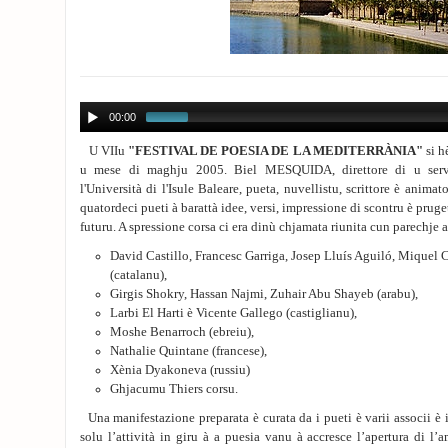
00:00
U VIIu
"FESTIVAL DE POESIA DE LA MEDITERRÀNIA"
si h
u mese di maghju 2005. Biel MESQUIDA, direttore di u servi
l'Università di l'Isule Baleare, pueta, nuvellistu, scrittore è animat
quatordeci pueti à barattà idee, versi, impressione di scontru è pruge
futuru. A spressione corsa ci era dinù chjamata riunita cun parechje a
David Castillo, Francesc Garriga, Josep Lluís Aguiló, Miquel C
(catalanu),
Girgis Shokry, Hassan Najmi, Zuhair Abu Shayeb (arabu),
Larbi El Harti è Vicente Gallego (castiglianu),
Moshe Benarroch (ebreiu),
Nathalie Quintane (francese),
Xènia Dyakoneva (russiu)
Ghjacumu Thiers corsu.
Una manifestazione preparata è curata da i pueti è varii associi è 
solu l’attività in giru à a puesia vanu à accresce l’apertura di l’