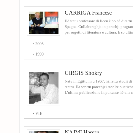
GARRIGA Francesc
Hè statu prufessore di liceu è po hà direttu 
Spagna. Cullabureghja in parechji prugram
per sugetti di literatura è cultura. E so ulti
2005
1990
GIRGIS Shokry
Natu in Egittu in u 1967, hà fattu studii di
teatru. Hà scrittu parechjei racolte puetiche
L’ultima publicazione impurtante hè una ra
VIE
NAJMI Hassan