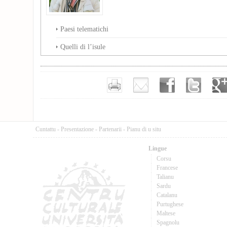
Paesi telematichi
Quelli di l’isule
Cuntattu
-
Presentazione
-
Partenarii
-
Pianu di u situ
Lingue
Corsu
Francese
Talianu
Sardu
Catalanu
Purtughese
Maltese
Spagnolu