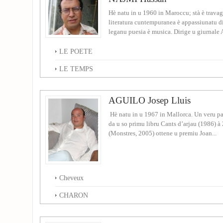
Hè natu in u 1960 in Maroccu; stà è travag
literatura cuntempuranea è appassiunatu di
leganu puesia è musica. Dirige u giurnale Al
LE POETE
LE TEMPS
AGUILO Josep Lluis
Hè natu in u 1967 in Mallorca. Un veru pa
da u so primu libru Cants d’arjau (1986) à
(Monstres, 2005) ottene u premiu Joan...
Cheveux
CHARON