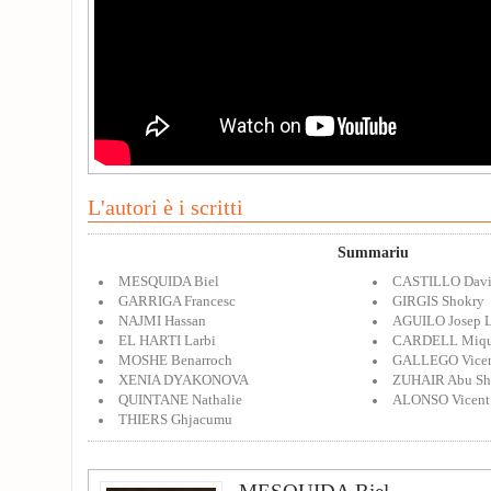
L'autori è i scritti
Summariu
MESQUIDA Biel
CASTILLO Dav
GARRIGA Francesc
GIRGIS Shokry
NAJMI Hassan
AGUILO Josep L
EL HARTI Larbi
CARDELL Miqu
MOSHE Benarroch
GALLEGO Vicen
XENIA DYAKONOVA
ZUHAIR Abu Sh
QUINTANE Nathalie
ALONSO Vicent
THIERS Ghjacumu