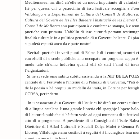
Mediterraneu, ma dinù ch’elle sò un modu impurtante di valurizà e 
Hè per quessa chì u patruciniu di issu festivale accuglia a
Fun
Villalonga
è u
Departament de Cultura del Consell de Mallorca
Cultura del Govern de les Illes Balears i Institució de les Lletres
Consell de Mallorca
anu participatu à e cunferenze stampa, à e reun
puetiche cun primura. L’affollu di isse auturità portanu testimug
finalità culturale in a pulitica generale di u Guvernu baleare. Ci pia
si puderà espurtà ancu da e parte nostre!
Recitali puetichi in varii punti di Palma è di i cuntorni, scontri cù
cun zitelli di e scole publiche anu occupatu un prugrama zeppu è 
modu tale ch’omu induvina quanti elli sò stati l’anni di trav
l’urganizatori.
Si ne avvede omu subitu subitu assistendu à la
NIT DE LA POE
centrale di u Festivale à l’internu di u Palazzu di u Guvernu, “Pati d
de la poesia » hè propiu un mudellu da imità, in Corsica per fes
CORSA, per indettu.
In u casamentu di u Guvernu di l’isule ci hè dinù un centru cultura
di a lingua catalana è una grande libreria chì sparghje l’opere bal
di l’auturità publiche si hè fattu vede ad ogni mumentu di u festiva
attu di u prugramma. A presidente di u Cunsigliu di l’isule Bale
Direttrice di l’Affari Culturali è Suciali Dolça Mulet è Gemma Pa
Llorenç Villalonga eranu custindi à seguità è à incuragisce issa mos
cunvince ancu i più losci.