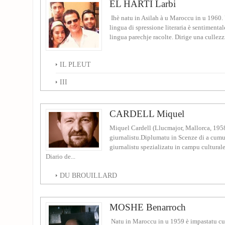
EL HARTI Larbi
Ihè natu in Asilah à u Maroccu in u 1960. 
lingua di spressione literaria è sentimental
lingua parechje racolte. Dirige una cullezz
IL PLEUT
III
CARDELL Miquel
Miquel Cardell (Llucmajor, Mallorca, 1958
giurnalistu.Diplumatu in Scenze di a cumu
giurnalistu spezializatu in campu cultural
Diario de...
DU BROUILLARD
MOSHE Benarroch
Natu in Maroccu in u 1959 è impastatu cun