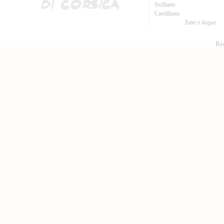
Sicilianu
Castillianu
Tutte e lingue
Réa