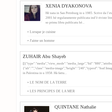
XENIA DYAKONOVA
Hè nata in San Petrsburg in u 1985. Scrive da l’et
2001 hè regularamente publicata ind’è riviste liter
so primu libru publicatu hè...
Lorsque je cuisine
J'aime un homme
ZUHAIR Abu Shayeb
[[{"type":"media","view_mode":"media_large","fid":"880","attribu
{"alt":"","class":"media-image","height":"240","typeof":"foaf:Im
in Palestina in u 1958. Hà fattu...
LE NOM DE LA TERRE
LES PRINCIPES DE LA MER
QUINTANE Nathalie