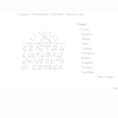
Cuntattu
-
Presentazione
-
Partenarii
-
Pianu di u situ
Lingue
Corsu
Francese
Talianu
Sardu
Catalanu
Purtughese
Maltese
Spagnolu
Sicilianu
Castillianu
Tutte e lingue
Réa