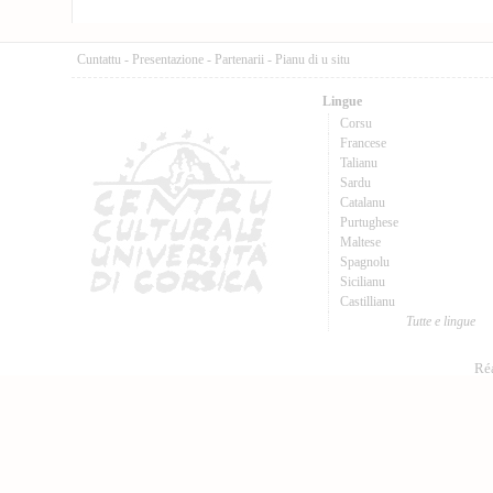
Cuntattu
-
Presentazione
-
Partenarii
-
Pianu di u situ
Lingue
Corsu
Francese
Talianu
Sardu
Catalanu
Purtughese
Maltese
Spagnolu
Sicilianu
Castillianu
Tutte e lingue
Réa