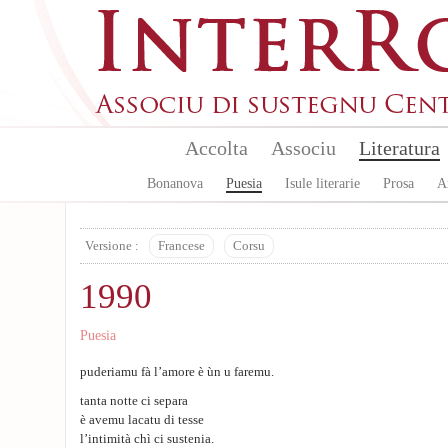
Skip to main content
Accolta
Associu
Literatura
Bonanova
Puesia
Isule literarie
Prosa
A
Versione :
Francese
Corsu
1990
Puesia
puderiamu fà l’amore è ùn u faremu.
tanta notte ci separa
è avemu lacatu di tesse
l’intimità chì ci sustenia.