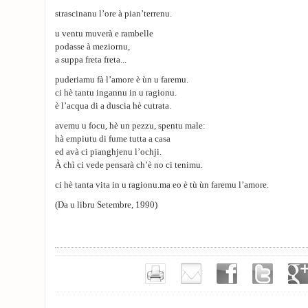
strascinanu l’ore à pian’terrenu.
u ventu muverà e rambelle
podasse à meziornu,
a suppa freta freta...
puderiamu fà l’amore è ùn u faremu.
ci hè tantu ingannu in u ragionu.
è l’acqua di a duscia hè cutrata.
avemu u focu, hè un pezzu, spentu male:
hà empiutu di fume tutta a casa
ed avà ci pianghjenu l’ochji.
À chì ci vede pensarà ch’è no ci tenimu.
ci hè tanta vita in u ragionu.ma eo è tù ùn faremu l’amore.
(Da u libru Setembre, 1990)