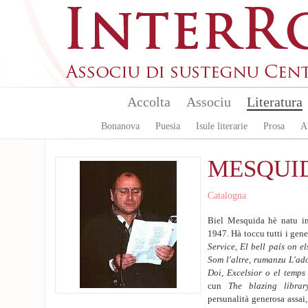
Skip to main content
Accolta
Associu
Literatura
Bonanova
Puesia
Isule literarie
Prosa
A
MESQUID
Catalogna
Biel Mesquida hè natu in
1947. Hà toccu tutti i gene
Service, El bell país on e
Som l'altre, rumanzu L'ad
Doi, Excelsior o el temps 
cun
The blazing librar
persunalità generosa assa