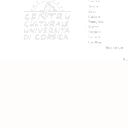
Francese
Talianu
Sardu
Catalanu
Purtughese
Maltese
Spagnolu
Sicilianu
Castillianu
Tutte e lingue
Réa