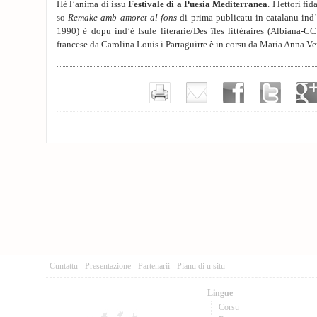
Hè l’anima di issu
Festivale di a Puesia Mediterranea
. I lettori f
so
Remake amb amoret al fons
di prima publicatu in catalanu ind’
1990) è dopu ind’è
Isule literarie/Des îles littéraires
(Albiana-CCU
francese da Carolina Louis i Parraguirre è in corsu da Maria Anna Ver
Cuntattu
-
Presentazione
-
Partenarii
-
Pianu di u situ
Lingue
Corsu