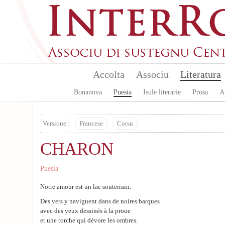
Skip to main content
Accolta
Associu
Literatura
Bonanova
Puesia
Isule literarie
Prosa
A
Versione :
Francese
Corsu
CHARON
Puesia
Notre amour est un lac souterrain.
Des vers y naviguent dans de noires barques
avec des yeux dessinés à la proue
et une torche qui dévore les ombres.