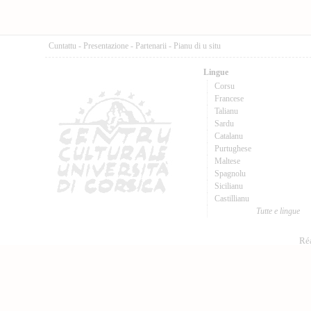
Cuntattu
-
Presentazione
-
Partenarii
-
Pianu di u situ
Lingue
Corsu
Francese
Talianu
Sardu
Catalanu
Purtughese
Maltese
Spagnolu
Sicilianu
Castillianu
Tutte e lingue
Réa