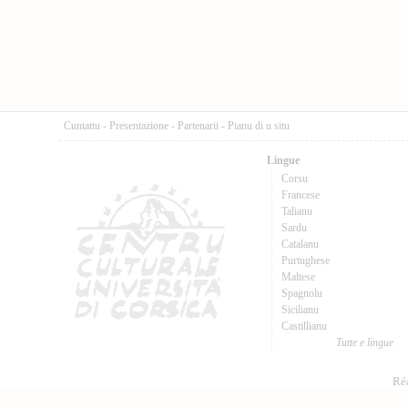
Cuntattu
-
Presentazione
-
Partenarii
-
Pianu di u situ
Lingue
Corsu
Francese
Talianu
Sardu
Catalanu
Purtughese
Maltese
Spagnolu
Sicilianu
Castillianu
Tutte e lingue
Réa