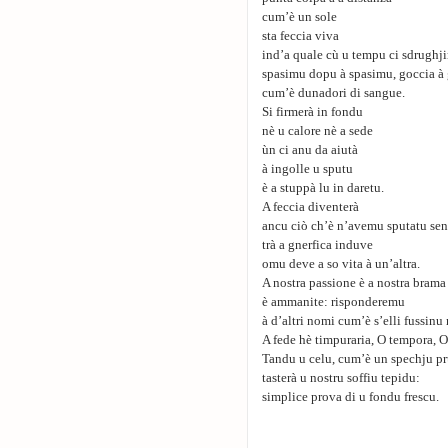
cum’è un sole
sta feccia viva
ind’a quale cù u tempu ci sdrughj
spasimu dopu à spasimu, goccia à
cum’è dunadori di sangue.
Si firmerà in fondu
nè u calore nè a sede
ùn ci anu da aiutà
à ingolle u sputu
è a stuppà lu in daretu.
A feccia diventerà
ancu ciò ch’è n’avemu sputatu sen
trà a gnerfica induve
omu deve a so vita à un’altra.
A nostra passione è a nostra bram
è ammanite: risponderemu
à d’altri nomi cum’è s’elli fussinu 
A fede hè timpuraria, O tempora, 
Tandu u celu, cum’è un spechju pr
tasterà u nostru soffiu tepidu:
simplice prova di u fondu frescu.