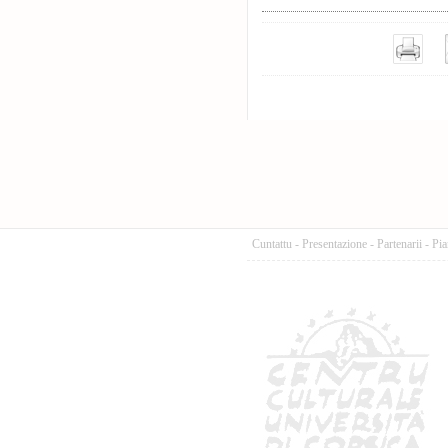
Cuntattu
-
Presentazione
-
Partenarii
-
Pia