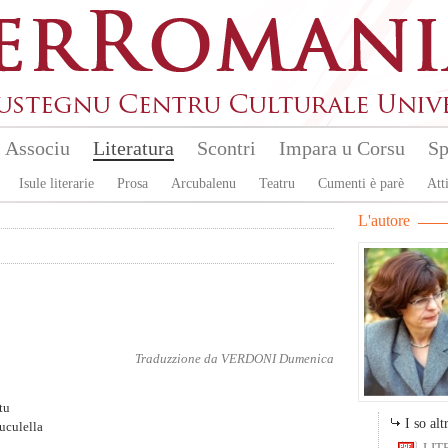
Associu
Literatura
Scontri
Impara u Corsu
Sp
Isule literarie
Prosa
Arcubalenu
Teatru
Cumenti è parè
Atti
L'autore
Traduzzione da
VERDONI Dumenica
tu
I so altr
uculella