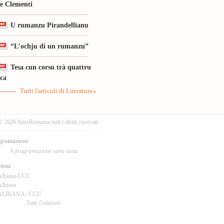
le Clementi
U rumanzu Pirandellianu
“L’ochju di un rumanzu”
Tesa cun corsu trà quattru
ica
Tutti l'articuli di Literatura
© 2026 InterRomania tutti i diritti riservati
gramazione
A prugramazione sana sana
ioni
Albiana-CCU
lbiana
ALBIANA / CCU
Tutte l'edizioni