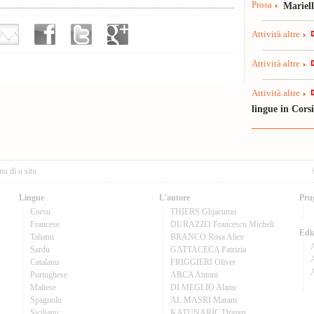
Prosa
Mariel
Attività altre
Attività altre
Attività altre
lingue in Cors
nu di u situ
Lingue
L'autore
Pru
Corsu
THIERS Ghjacumu
Francese
DURAZZO Francescu Micheli
Ediz
Talianu
BRANCO Rosa Alice
Sardu
GATTACECA Patrizia
A
Catalanu
FRIGGIERI Oliver
Purtughese
ARCA Antoni
Maltese
DI MEGLIO Alanu
Spagnolu
AL MASRI Maram
Sicilianu
KATUNARIC Drazen