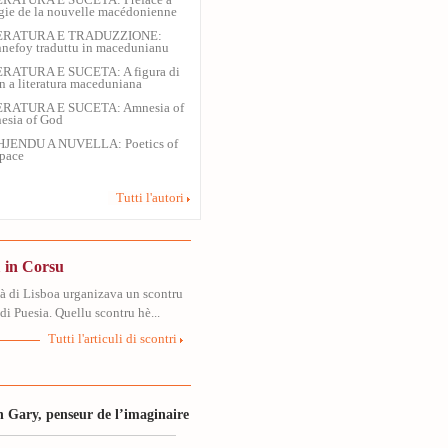
ERATURA E SUCETA: Préface à
ogie de la nouvelle macédonienne
ERATURA E TRADUZZIONE:
nefoy traduttu in macedunianu
ERATURA E SUCETA: A figura di
n a literatura maceduniana
ERATURA E SUCETA: Amnesia of
nesia of God
HJENDU A NUVELLA: Poetics of
pace
Tutti l'autori
 in Corsu
tà di Lisboa urganizava un scontru
di Puesia. Quellu scontru hè...
Tutti l'articuli di scontri
 Gary, penseur de l’imaginaire