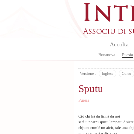
Skip to main content
Accolta
Bonanova
Puesia
Versione :
Inglese
Corsu
Sputu
Puesia
Ciò chì hà da firmà da noi
serà u nostru sputu lampatu è sicre
chjucu cum’è un aicù, tale una chj
punta colpa à a distanza