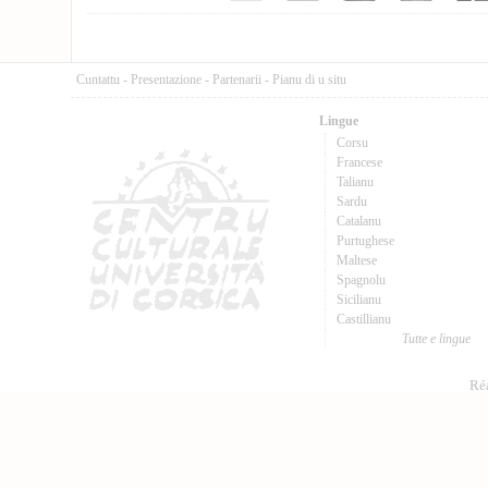
Cuntattu
-
Presentazione
-
Partenarii
-
Pianu di u situ
Lingue
Corsu
Francese
Talianu
Sardu
Catalanu
Purtughese
Maltese
Spagnolu
Sicilianu
Castillianu
Tutte e lingue
Réa