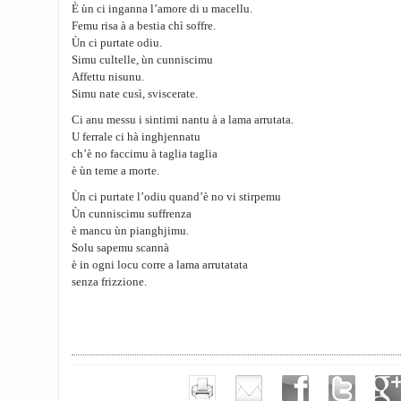
È ùn ci inganna l’amore di u macellu.
Femu risa à a bestia chì soffre.
Ùn ci purtate odiu.
Simu cultelle, ùn cunniscimu
Affettu nisunu.
Simu nate cusì, sviscerate.
Ci anu messu i sintimi nantu à a lama arrutata.
U ferrale ci hà inghjennatu
ch’è no faccimu à taglia taglia
è ùn teme a morte.
Ùn ci purtate l’odiu quand’è no vi stirpemu
Ùn cunniscimu suffrenza
è mancu ùn pianghjimu.
Solu sapemu scannà
è in ogni locu corre a lama arrutatata
senza frizzione.