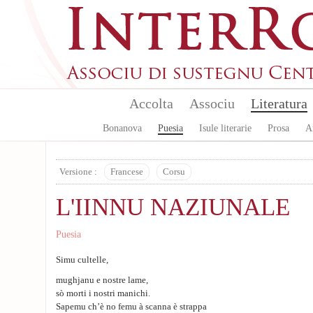
Skip to main content
Accolta
Associu
Literatura
Bonanova
Puesia
Isule literarie
Prosa
A
Versione :
Francese
Corsu
L'IINNU NAZIUNALE
Puesia
Simu cultelle,
mughjanu e nostre lame,
sò morti i nostri manichi.
Sapemu ch’è no femu à scanna è strappa