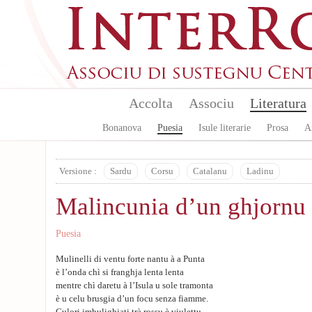
Skip to main content
Accolta
Associu
Literatura
Bonanova
Puesia
Isule literarie
Prosa
A
Versione :
Sardu
Corsu
Catalanu
Ladinu
Malincunia d’un ghjornu
Puesia
Mulinelli di ventu forte nantu à a Punta
è l’onda chì si franghja lenta lenta
mentre chì daretu à l’Isula u sole tramonta
è u celu brusgia d’un focu senza fiamme.