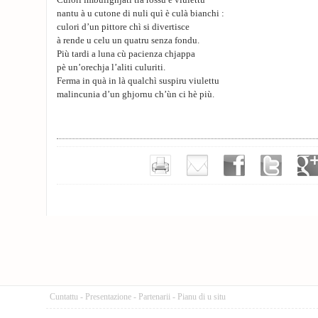
Culori imbulighjati trà rossu è viulettu
nantu à u cutone di nuli quì è culà bianchi :
culori d’un pittore chì si divertisce
à rende u celu un quatru senza fondu.
Più tardi a luna cù pacienza chjappa
pè un’orechja l’aliti culuriti.
Ferma in quà in là qualchì suspiru viulettu
malincunia d’un ghjornu ch’ùn ci hè più.
Cuntattu
-
Presentazione
-
Partenarii
-
Pianu di u situ