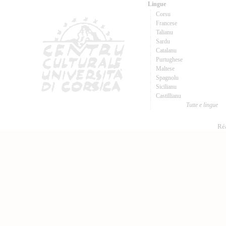
Lingue
Corsu
Francese
Talianu
Sardu
Catalanu
Purtughese
Maltese
Spagnolu
Sicilianu
Castillianu
Tutte e lingue
Réa