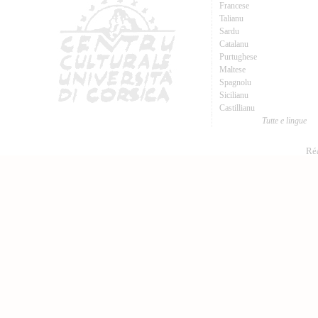
Francese
Talianu
Sardu
Catalanu
Purtughese
Maltese
Spagnolu
Sicilianu
Castillianu
Tutte e lingue
Réa