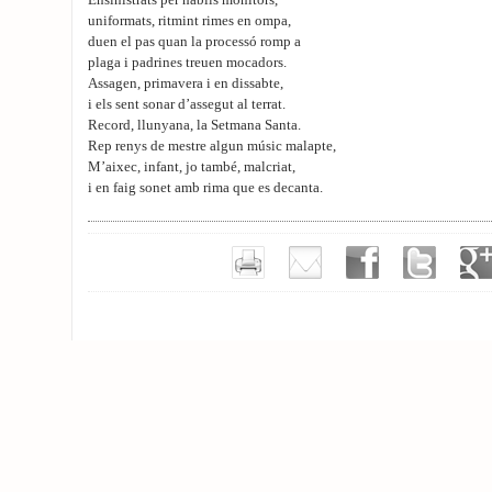
Ensinistrats per hàbils monitors,
uniformats, ritmint rimes en ompa,
duen el pas quan la processó romp a
plaga i padrines treuen mocadors.
Assagen, primavera i en dissabte,
i els sent sonar d’assegut al terrat.
Record, llunyana, la Setmana Santa.
Rep renys de mestre algun músic malapte,
M’aixec, infant, jo també, malcriat,
i en faig sonet amb rima que es decanta.