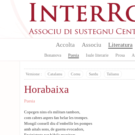
Skip to main content
Accolta
Associu
Literatura
Bonanova
Puesia
Isule literarie
Prosa
A
Versione :
Catalanu
Corsu
Sardu
Talianu
Horabaixa
Puesia
Copegen nins els militars tambors,
com cabres aspres fan belar les trompes.
Mongil consell diu d’embellir les pompes
amb aitals sons, de guerra evocadors,