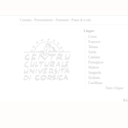
Cuntattu
-
Presentazione
-
Partenarii
-
Pianu di u situ
Lingue
Corsu
Francese
Talianu
Sardu
Catalanu
Purtughese
Maltese
Spagnolu
Sicilianu
Castillianu
Tutte e lingue
Réa