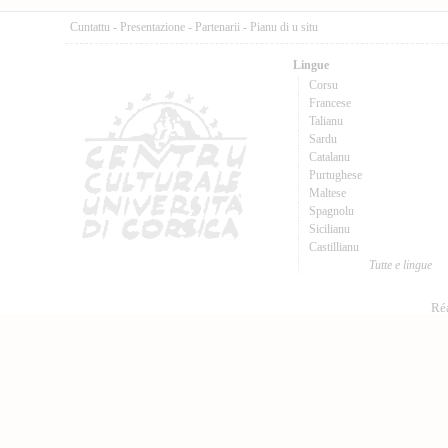
Cuntattu
-
Presentazione
-
Partenarii
-
Pianu di u situ
Lingue
Corsu
Francese
Talianu
Sardu
Catalanu
Purtughese
Maltese
Spagnolu
Sicilianu
Castillianu
Tutte e lingue
Réa