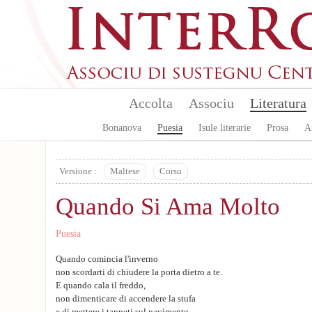
Skip to main content
Accolta
Associu
Literatura
Bonanova
Puesia
Isule literarie
Prosa
A
Versione :
Maltese
Corsu
Quando Si Ama Molto
Puesia
Quando comincia l'inverno
non scordarti di chiudere la porta dietro a te.
E quando cala il freddo,
non dimenticare di accendere la stufa