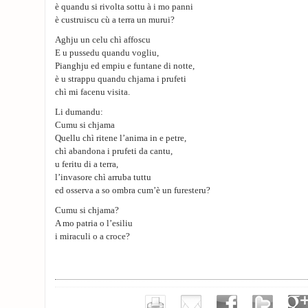
è quandu si rivolta sottu à i mo panni
è custruiscu cù a terra un murui?
Aghju un celu chì affoscu
E u pussedu quandu vogliu,
Pianghju ed empiu e funtane di notte,
è u strappu quandu chjama i prufeti
chì mi facenu visita.
Li dumandu:
Cumu si chjama
Quellu chì ritene l’anima in e petre,
chì abandona i prufeti da cantu,
u feritu di a terra,
l’invasore chì arruba tuttu
ed osserva a so ombra cum’è un furesteru?
Cumu si chjama?
A mo patria o l’esiliu
i miraculi o a croce?