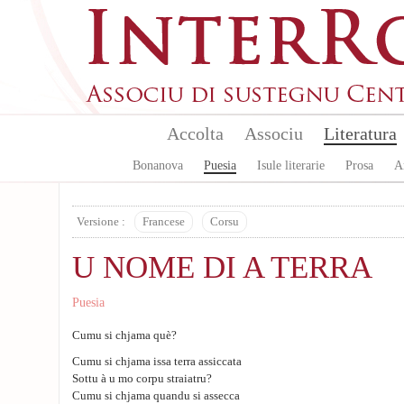
Skip to main content
Accolta
Associu
Literatura
Bonanova
Puesia
Isule literarie
Prosa
A
Versione :
Francese
Corsu
U NOME DI A TERRA
Puesia
Cumu si chjama què?
Cumu si chjama issa terra assiccata
Sottu à u mo corpu straiatru?
Cumu si chjama quandu si assecca