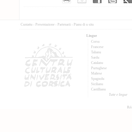
Cuntattu
-
Presentazione
-
Partenarii
-
Pianu di u situ
Lingue
Corsu
Francese
Talianu
Sardu
Catalanu
Purtughese
Maltese
Spagnolu
Sicilianu
Castillianu
Tutte e lingue
Réa