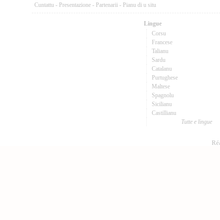
Cuntattu
-
Presentazione
-
Partenarii
-
Pianu di u situ
Lingue
Corsu
Francese
Talianu
Sardu
Catalanu
Purtughese
Maltese
Spagnolu
Sicilianu
Castillianu
Tutte e lingue
Réa