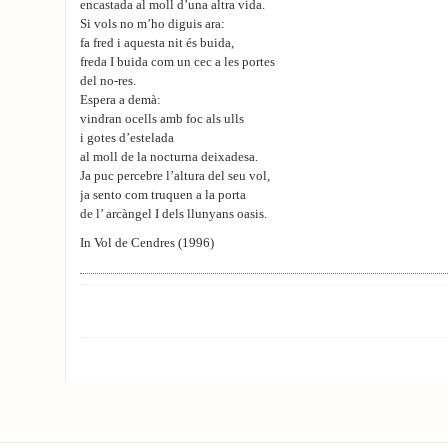
encastada al moll d’una altra vida.
Si vols no m’ho diguis ara:
fa fred i aquesta nit és buida,
freda I buida com un cec a les portes
del no-res.
Espera a demà:
vindran ocells amb foc als ulls
i gotes d’estelada
al moll de la nocturna deixadesa.
Ja puc percebre l’altura del seu vol,
ja sento com truquen a la porta
de l’ arcàngel I dels llunyans oasis.
In Vol de Cendres (1996)