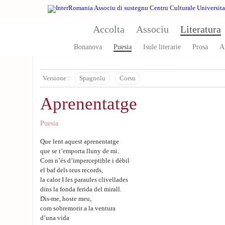
Skip to main content
Accolta
Associu
Literatura
Bonanova
Puesia
Isule literarie
Prosa
A
Versione :
Spagnolu
Corsu
Aprenentatge
Puesia
Que lent aquest aprenentatge
que se t’emporta lluny de mi.
Com n’és d’imperceptible i dèbil
el baf dels teus records,
la calor I les paraules clivellades
dins la fonda ferida del mirall.
Dis-me, hoste meu,
com sobremorir a la ventura
d’una vida