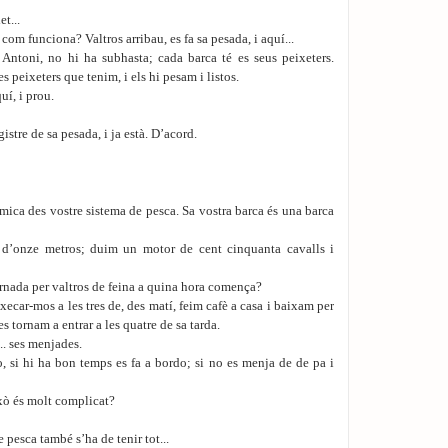
t...
om funciona? Valtros arribau, es fa sa pesada, i aquí...
 Antoni, no hi ha subhasta; cada barca té es seus peixeters.
s peixeters que tenim, i els hi pesam i listos.
í, i prou.
tre de sa pesada, i ja està. D’acord.
ca des vostre sistema de pesca. Sa vostra barca és una barca
d’onze metros; duim un motor de cent cinquanta cavalls i
rnada per valtros de feina a quina hora comença?
ecar-mos a les tres de, des matí, feim cafè a casa i baixam per
s tornam a entrar a les quatre de sa tarda.
... ses menjades.
, si hi ha bon temps es fa a bordo; si no es menja de de pa i
xò és molt complicat?
esca també s’ha de tenir tot...