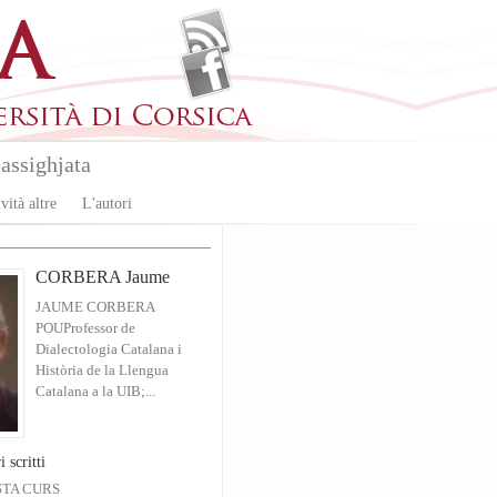
assighjata
vità altre
L'autori
CORBERA Jaume
JAUME CORBERA
POUProfessor de
Dialectologia Catalana i
Història de la Llengua
Catalana a la UIB;...
i scritti
STA CURS