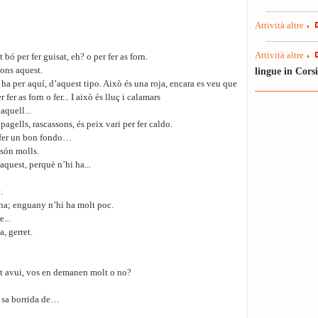
Attività altre
Attività altre
bó per fer guisat, eh? o per fer as forn.
ons aquest.
lingue in Cors
ha per aquí, d’aquest tipo. Això és una roja, encara es veu que
er as forn o fer... I això és lluç i calamars
aquell...
 pagells, rascassons, és peix vari per fer caldo.
 fer un bon fondo…
 són molls.
quest, perquè n’hi ha...
.
 ha; enguany n’hi ha molt poc.
...
, gerret.
t avui, vos en demanen molt o no?
 sa borrida de…