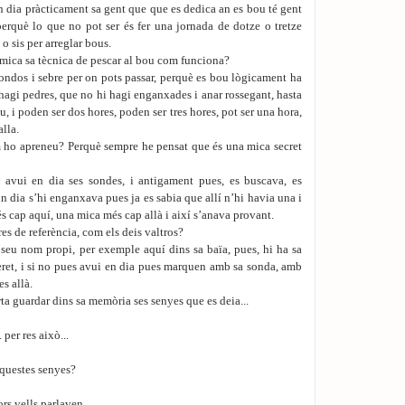
n dia pràcticament sa gent que que es dedica an es bou té gent
 perquè lo que no pot ser és fer una jornada de dotze o tretze
 o sis per arreglar bous.
mica sa tècnica de pescar al bou com funciona?
ondos i sebre per on pots passar, perquè es bou lògicament ha
hagi pedres, que no hi hagi enganxades i anar rossegant, hasta
u, i poden ser dos hores, poden ser tres hores, pot ser una hora,
lla.
ho apreneu? Perquè sempre he pensat que és una mica secret
 avui en dia ses sondes, i antigament pues, es buscava, es
un dia s’hi enganxava pues ja es sabia que allí n’hi havia una i
s cap aquí, una mica més cap allà i així s’anava provant.
s de referència, com els deis valtros?
seu nom propi, per exemple aquí dins sa baïa, pues, hi ha sa
leret, i si no pues avui en dia pues marquen amb sa sonda, amb
es allà.
a guardar dins sa memòria ses senyes que es deia...
 per res això...
questes senyes?
s vells parlaven...