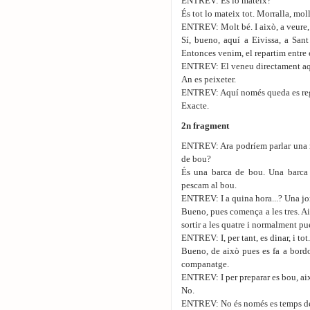
ENTREV: És lo mateix?
És tot lo mateix tot. Morralla, molle
ENTREV: Molt bé. I això, a veure, c
Sí, bueno, aquí a Eivissa, a Sant
Entonces venim, el repartim entre e
ENTREV: El veneu directament aqu
An es peixeter.
ENTREV: Aquí només queda es regis
Exacte.
2n fragment
ENTREV: Ara podríem parlar una mi
de bou?
És una barca de bou. Una barca 
pescam al bou.
ENTREV: I a quina hora...? Una jo
Bueno, pues comença a les tres. Aix
sortir a les quatre i normalment pue
ENTREV: I, per tant, es dinar, i tot
Bueno, de això pues es fa a bordo
companatge.
ENTREV: I per preparar es bou, ai
No.
ENTREV: No és només es temps de p