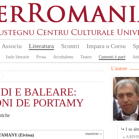
Associu
Literatura
Scontri
Impara u Corsu
Sp
Isule literarie
Prosa
Arcubalenu
Teatru
Cumenti è parè
Atti
L'autore
u
 DI E BALEARE:
ONI DE PORTAMY
stiche
I so altr
AMANY (Eivissa)
A RIVI