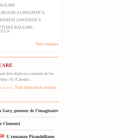
BALEARE
 MUSAICA LINGUISTICA
ERSITAT LINGÜISTICA
TI DI E BALEARE:
ELLA
Tutti l'autori
LEARE
al dels dialectes catalans de les
 http://E:\Càtedra...
Tutti l'articuli di scontri
 Gary, penseur de l’imaginaire
le Clementi
U rumanzu Pirandellianu