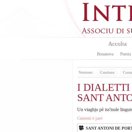
Skip to main content
Accolta
Bonanova
Puesia
Versione :
Catalanu
Cors
I DIALETTI
SANT ANT
Un viaghju pè iss'isule lingui
Cumenti è parè
SANT ANTONI DE PORT