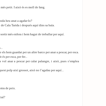
t més petit. I això és es moll de fang.
nda heu anat a agafar-lo?
 de Cala Tarida i después aquí dins sa baïa.
?
ortir més enfora i hem hagut de treballar per aquí.
...
 els hem guardat per un altre barco per anar a pescar, per esca.
és per esca, per fer...
 vol anar a pescar per calar palangre, i això, pues s’emplea
est polp així grossot, això no l’agafau per aquí...
tra de peix.
ial?