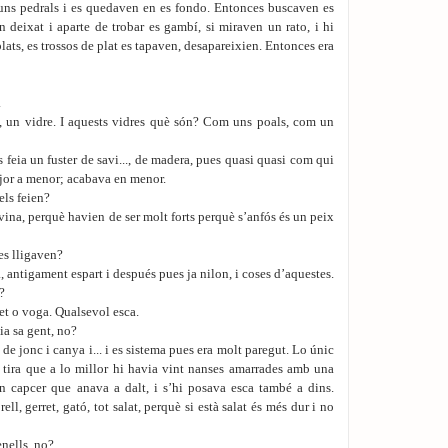
uns pedrals i es quedaven en es fondo. Entonces buscaven es
n deixat i aparte de trobar es gambí, si miraven un rato, i hi
lats, es trossos de plat es tapaven, desapareixien. Entonces era
.
 un vidre. I aquests vidres què són? Com uns poals, com un
 feia un fuster de savi..., de madera, pues quasi quasi com qui
ajor a menor; acabava en menor.
ls feien?
vina, perquè havien de ser molt forts perquè s’anfós és un peix
s lligaven?
antigament espart i después pues ja nilon, i coses d’aquestes.
?
et o voga. Qualsevol esca.
ia sa gent, no?
 de jonc i canya i... i es sistema pues era molt paregut. Lo únic
 tira que a lo millor hi havia vint nanses amarrades amb una
n capcer que anava a dalt, i s’hi posava esca també a dins.
l, gerret, gató, tot salat, perquè si està salat és més dur i no
nells, no?