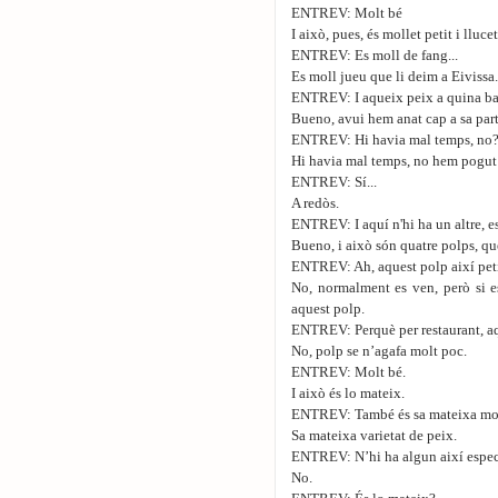
ENTREV: Molt bé
I això, pues, és mollet petit i lluce
ENTREV: Es moll de fang...
Es moll jueu que li deim a Eivissa.
ENTREV: I aqueix peix a quina ba
Bueno, avui hem anat cap a sa part
ENTREV: Hi havia mal temps, no
Hi havia mal temps, no hem pogut s
ENTREV: Sí...
A redòs.
ENTREV: I aquí n'hi ha un altre, es
Bueno, i això són quatre polps, que
ENTREV: Ah, aquest polp així petit 
No, normalment es ven, però si es
aquest polp.
ENTREV: Perquè per restaurant, aqu
No, polp se n’agafa molt poc.
ENTREV: Molt bé.
I això és lo mateix.
ENTREV: També és sa mateixa mos
Sa mateixa varietat de peix.
ENTREV: N’hi ha algun així espec
No.