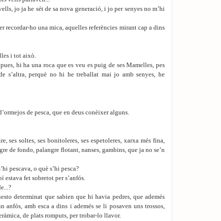
vells, jo ja he sét de sa nova generació, i jo per senyes no m’hi
recordar-ho una mica, aquelles referències mirant cap a dins
es i tot això.
 pues, hi ha una roca que es veu es puig de ses Mamelles, pes
e s’altra, perquè no hi he treballat mai jo amb senyes, he
ormejos de pesca, que en deus conèixer alguns.
e, ses soltes, ses bonitoleres, ses espetoleres, xarxa més fina,
gre de fondo, palangre flotant, nanses, gambins, que ja no se’n
hi pescava, o què s’hi pesca?
 estava fet sobretot per s’anfós.
...?
esto determinat que sabien que hi havia pedres, que ademés
n anfós, amb esca a dins i ademés se li posaven uns trossos,
eràmica, de plats romputs, per trobar-lo llavor.