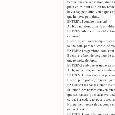
Perquè anaven sense boia, duien 
plats en es punt allà on ho havie
havia cap peix dins, veien que es p
que hi havia peix dins.
ENTREV: I com ho miraven?
Amb un mirafondos, amb un vidre
ENTREV: Ah... amb un vidre. Era,
caixons?
Bueno, sí, antigament aquí es es es
fa una bóta, però fent cònic, de m
ENTREV: I es gambins, com, com e
Bueno, els feien de vergueró de sa
que té molta de força.
ENTREV:I amb què es travaven o e
Amb, amb corda, amb una cordella, 
ENTREV: I quina esca s’hi posava
Bueno, pues polp o, orenols o gerr
ENTREV: I ses nanses també les fe
Sí, també. Ses nanses estaven fetes
que ses nanses, pues acabava una
corda, i a cada cap pues duien u
Normalment esca salada, com a sorel
es desfà tant.
ENTREV: I també hi havia es more