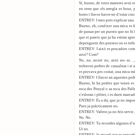
Sí, bueno, de totes maneres avui e
en terra que els arregla es bous,
hores i llavor haver-ne d’estar cinc
ENTREV: I mos pots explicar una 
Bueno, eh, conèixer una mica es f
de passar per un puesto que no hi 
que et pareix que ja ha estirat apro
depenguent des puestos on es treba
ENTREV: I això es pescadors com 
això? Com?
No, no, secret no, això ses so…,
trobaven pedres de casualitat i si 
es provava pes costat, una mica mé
ENTREV: I llavor an aquestes pedre
Bueno, hi ha pedres que tenen es 
roca des Penyal o sa roca des Pal
s’esloran i plóter, i es duen marcad
ENTREV: És a dir, que ja no import
Pues ja pràcticament no.
ENTREV: Valtros ja no feis servir...
No. No.
ENTREV: Tu recordes algunes d’a
Ui no.
ENTREV: Jo record que es pescador