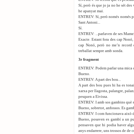
Sí, però és que jo ja no he sét des 
he apanyat mai.
ENTREV: Sí, però només només per 
Sant Antoni...
Sí.
ENTREV: ...parlaven de ses Mamell
Exacte. Estant fora des cap Nonó,
cap Nonó, però no me’n record d
treballat sempre amb sonda.
3r fragment
ENTREV: Podem parlar una mica d’
Bueno.
ENTREV: A part des bou...
A part des bou pues hi ha es tonair
xarxa per llagosta, palangre, palan
pesquen a Eivissa.
ENTREV: I amb sos gambins què s’
Bueno, sobretot, anfossos. Es gambí
ENTREV: I com funcionava això de
Bueno, posaven es gambí a un pu
pensaven que hi podia haver algu
anys endarrere, uns trossos de de c