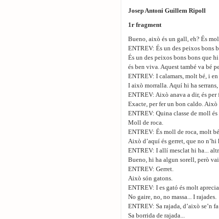
Josep Antoni Guillem Ripoll
1r fragment
Bueno, això és un gall, eh? És molt 
ENTREV: És un des peixos bons b
És un des peixos bons bons que hi 
és ben viva. Aquest també va bé per f
ENTREV: I calamars, molt bé, i en 
I això morralla. Aquí hi ha serrans,
ENTREV: Això anava a dir, és per
Exacte, per fer un bon caldo. Això
ENTREV: Quina classe de moll és a
Moll de roca.
ENTREV: És moll de roca, molt bé
Això d’aquí és gerret, que no n’hi
ENTREV: I allí mesclat hi ha... altre
Bueno, hi ha algun sorell, però vaia
ENTREV: Gerret.
Això són gatons.
ENTREV: I es gató és molt aprecia
No gaire, no, no massa... I rajades.
ENTREV: Sa rajada, d’això se’n fa
Sa borrida de rajada...