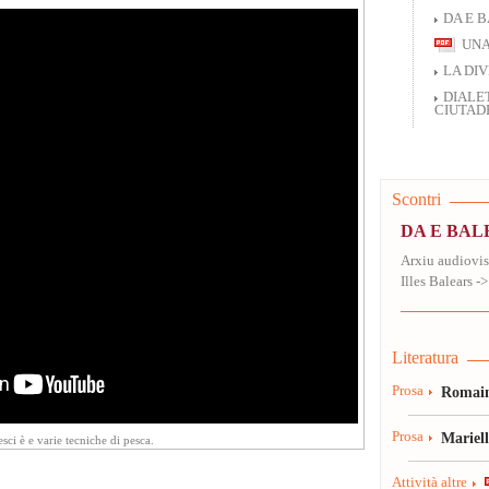
DA E 
UNA
LA DIV
DIALET
CIUTAD
Scontri
DA E BA
Arxiu audiovisu
Illes Balears ->
Literatura
Prosa
Romain
Prosa
Mariel
esci è e varie tecniche di pesca.
Attività altre