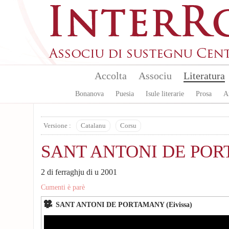
Skip to main content
Accolta
Associu
Literatura
Bonanova
Puesia
Isule literarie
Prosa
A
Versione :
Catalanu
Corsu
SANT ANTONI DE PO
2 di ferraghju di u 2001
Cumenti è parè
SANT ANTONI DE PORTAMANY (Eivissa)