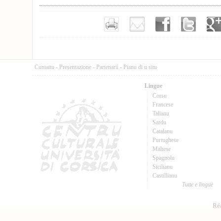
Cuntattu
-
Presentazione
-
Partenarii
-
Pianu di u situ
Lingue
Corsu
Francese
Talianu
Sardu
Catalanu
Purtughese
Maltese
Spagnolu
Sicilianu
Castillianu
Tutte e lingue
Réa