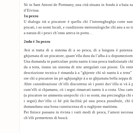
Sò in Sant Antoni de Portmany, una cità situata in fondu à a baia nan
d’Eivissa.
1u pezzu
U dialogu trà u piscatore è quellu chì l’interrugheghja corre nan
piscati, i so nomi lucali, e cundizione meteurulogiche chì anu a so i
a natura di i pesci ch’omu arreca in portu…
2ndu è 3u pezzu
Avà si tratta di u sistema di a so pesca, di a lungura è putenza
ghjurnata di un piscatore, quant’ella dura da l’alba à u dopumeziorn
Una dumanda in particulare porta nantu à issa pesca tradiziunale ch
da a terra, tiranu un sistema di rete arregulati cun pisoni. Ùn entr
descrizzione tecnica è rimanda à a “ghjente chì sò nantu à a terra”
ore chì u piscatore ùn pò aghjunghje à a so ghjurnata bella zeppa di 
Altre cunsiderazione ch’elli discorrenu sò i punti duv’ellu si và à p
cum’elli si chjamanu, cù i segni rimarcati nantu à a costa. Una cartug
(u piscatore ne ammenta unepochi cù i so nomi, ma preciseghja chì
i segni) duv’ellu ci hè più facilità pè una pesca pussibule, chì
dumandanu una bona cunniscenza di u rughjone maritimu.
Per finisce passanu in rivista i varii modi di pesca, l’arnesi necessa
ch’elli permettenu di buscà.