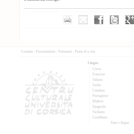
Cuntattu
-
Presentazione
-
Partenarii
-
Pianu di u situ
Lingue
Corsu
Francese
Talianu
Sardu
Catalanu
Purtughese
Maltese
Spagnolu
Sicilianu
Castillianu
Tutte e lingue