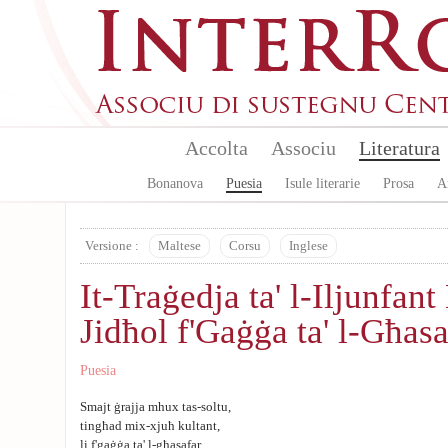
Skip to main content
Accolta
Associu
Literatura
Bonanova
Puesia
Isule literarie
Prosa
A
Versione :
Maltese
Corsu
Inglese
It-Traġedja ta' l-Iljunfant
Jidħol f'Gaġġa ta' l-Għasa
Puesia
Smajt ġrajja mhux tas-soltu,
tingħad mix-xjuħ kultant,
li f'gaġġa ta' l-għasafar,