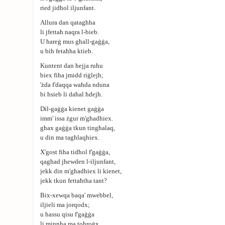
ried jidħol iljunfant.
Allura dan qatagħha
li jfettaħ naqra l-bieb.
U ħareġ mus għall-gaġġa,
u bih fetaħha ktieb.
Kuntent dan ħejja ruħu
biex fiha jmidd riġlejh;
'żda f'daqqa waħda nduna
bi ħsieb li daħal ħdejh.
Dil-gaġġa kienet gaġġa
imm' issa żgur m'għadhiex.
għax gaġġa tkun tingħalaq,
u din ma tagħlaqhiex.
X'gost fiha tidħol f'gaġġa,
qagħad jhewden l-iljunfant,
jekk din m'għadhiex li kienet,
jekk tkun fettaħtha tant?
Bix-xewqa baqa' mwebbel,
iljieli ma jorqodx;
u ħassu qisu f'gaġġa
li minnha ma toħroġx.