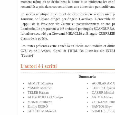
moment même où se déchaînent la haine et se raidissent les confl
rassemblés a pris, dans ces conditions, une dimension particulièreme
Le succès artistique et culturel de cette première a été assuré p
Tourisme de Catane dirigée par Angelo Cavallaro. L’ensemble de
l’appui de la Provincia de Catane et particulièrement de son pr
Lombardo. Le programme a été orchestré par Angelo SCANDURRA, h
lui-même secondé par Giovanni MIRAGLIA et Biaggio GUERREIRA
d’amis de la poésie.
Les textes présentés cette année-là en Sicile sont traduits et diffus
CCU et de l’Associu Corsu di l’IITM. On Lisez-les sur
INTE
"
l'autori
"
L'autori è i scritti
Summariu
AHMETI Mimoza
AGUILAR AMAT
YASHIN Mehmet
THIERS Ghjacu
TELEB Hassan
CASSIR Michel
ALEXOPOULOU Marigo
GRIMA Adrian
MASALA Alberto
GUDZEVIC Sin
Emilio ISGRÒ
SANTOS Eloy
GHACHEM Moncef
SOMECK Ronn