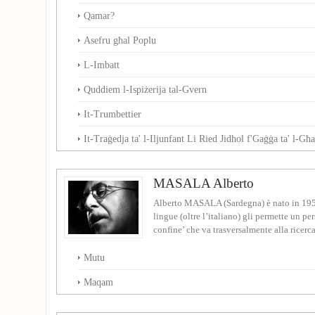
Qamar?
Asefru għal Poplu
L-Imbatt
Quddiem l-Ispiżerija tal-Gvern
It-Trumbettier
It-Traġedja ta' l-Iljunfant Li Ried Jidħol f'Gaġġa ta' l-Għa
MASALA Alberto
Alberto MASALA (Sardegna) è nato in 1950
lingue (oltre l’italiano) gli permette un pe
confine’ che va trasversalmente alla ricerca 
Mutu
Maqam