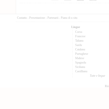
Cuntattu
-
Presentazione
-
Partenarii
-
Pianu di u situ
Lingue
Corsu
Francese
Talianu
Sardu
Catalanu
Purtughese
Maltese
Spagnolu
Sicilianu
Castillianu
Tutte e lingue
Réa