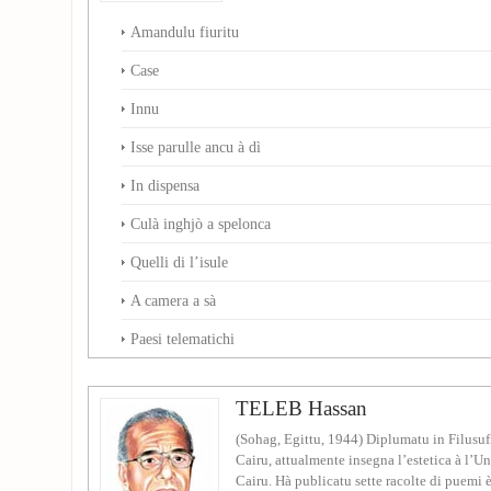
Amandulu fiuritu
Case
Innu
Isse parulle ancu à dì
In dispensa
Culà inghjò a spelonca
Quelli di l’isule
A camera a sà
Paesi telematichi
TELEB Hassan
(Sohag, Egittu, 1944) Diplumatu in Filusufi
Cairu, attualmente insegna l’estetica à l’U
Cairu. Hà publicatu sette racolte di puemi è.