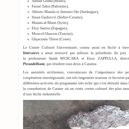
Adrian Grima (Malte),
Faisal Taher (Palestine),
Alberto Masala et Antonio Ore (Sardaigne),
Sinan Gudzević (Serbie-Croatie),
Maram al-Masri (Syrie),
Eloy Santos (Espagne),
Moncef Ghacem (Tunisie),
Ghjacumu Thiers (Corse)
Le Centre Culturel Universitaire, connu aussi en Sicile à tra
littéraires
a ainsi retrouvé par ailleurs la présidente du jury 
la professeure Sarah MUSCARA et Enzo ZAPPULLA, dire
Pirandelliani
, qui résident tous deux à Catania.
Les autorités siciliennes, convaincues de l’importance des pe
coopération interrégionale, ont très largement soutenu et favorisé pa
différentes activités du programme très riche qui s’est déroulé dans
la conurbation de Catane où un vaste centre culturel des plus mode
d’une friche industrielle.