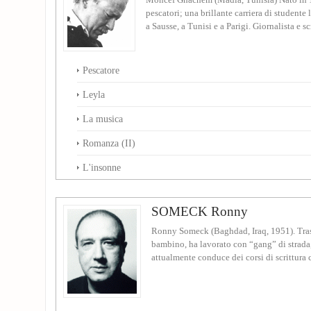
Moncef Ghachem (Madia, Tunisia) Nato in 1
pescatori; una brillante carriera di studente
a Sausse, a Tunisi e a Parigi. Giornalista e scr
Pescatore
Leyla
La musica
Romanza (II)
L'insonne
SOMECK Ronny
Ronny Someck (Baghdad, Iraq, 1951). Trasfe
bambino, ha lavorato con “gang” di strada,
attualmente conduce dei corsi di scrittura cr