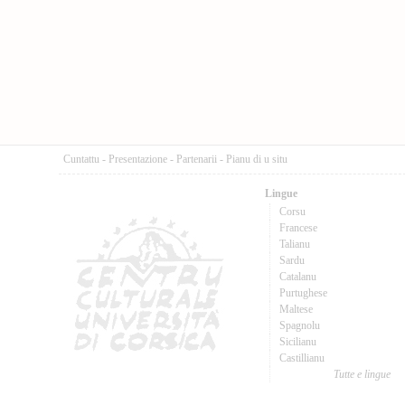
Cuntattu
-
Presentazione
-
Partenarii
-
Pianu di u situ
Lingue
Corsu
Francese
Talianu
Sardu
Catalanu
Purtughese
Maltese
Spagnolu
Sicilianu
Castillianu
Tutte e lingue