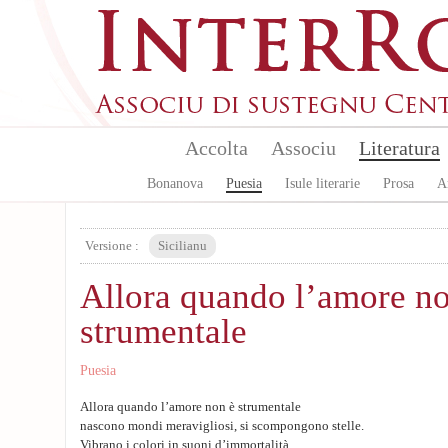
Skip to main content
Accolta
Associu
Literatura
Bonanova
Puesia
Isule literarie
Prosa
A
Versione :
Sicilianu
Allora quando l’amore no
strumentale
Puesia
Allora quando l’amore non è strumentale
nascono mondi meravigliosi, si scompongono stelle.
Vibrano i colori in suoni d’immortalità