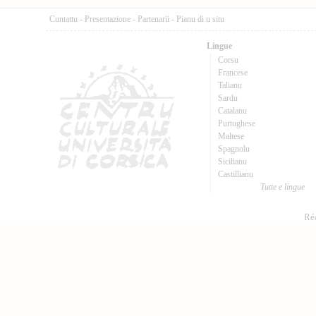
Cuntattu
-
Presentazione
-
Partenarii
-
Pianu di u situ
Lingue
Corsu
Francese
Talianu
Sardu
Catalanu
Purtughese
Maltese
Spagnolu
Sicilianu
Castillianu
Tutte e lingue
Réa