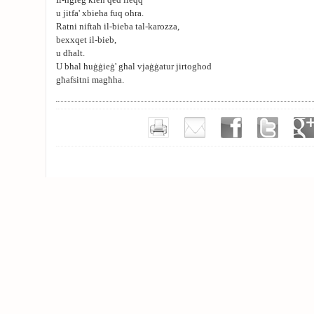
Il-ħġieġ kien qed ileqq
u jitfa' xbieha fuq oħra.
Ratni niftaħ il-bieba tal-karozza,
bexxqet il-bieb,
u dħalt.
U bħal ħuġġieġ' għal vjaġġatur jirtogħod
għafsitni magħha.