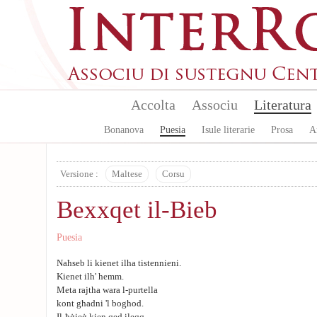
Skip to main content
Accolta
Associu
Literatura
Bonanova
Puesia
Isule literarie
Prosa
A
Versione :
Maltese
Corsu
Bexxqet il-Bieb
Puesia
Naħseb li kienet ilha tistennieni.
Kienet ilh' hemm.
Meta rajtha wara l-purtella
kont għadni 'l bogħod.