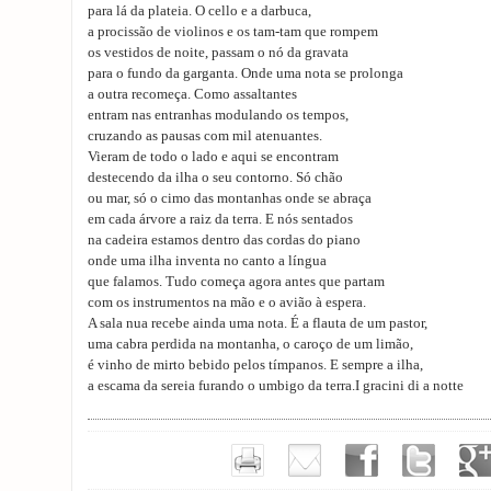
para lá da plateia. O cello e a darbuca,
a procissão de violinos e os tam-tam que rompem
os vestidos de noite, passam o nó da gravata
para o fundo da garganta. Onde uma nota se prolonga
a outra recomeça. Como assaltantes
entram nas entranhas modulando os tempos,
cruzando as pausas com mil atenuantes.
Vieram de todo o lado e aqui se encontram
destecendo da ilha o seu contorno. Só chão
ou mar, só o cimo das montanhas onde se abraça
em cada árvore a raiz da terra. E nós sentados
na cadeira estamos dentro das cordas do piano
onde uma ilha inventa no canto a língua
que falamos. Tudo começa agora antes que partam
com os instrumentos na mão e o avião à espera.
A sala nua recebe ainda uma nota. É a flauta de um pastor,
uma cabra perdida na montanha, o caroço de um limão,
é vinho de mirto bebido pelos tímpanos. E sempre a ilha,
a escama da sereia furando o umbigo da terra.I gracini di a notte