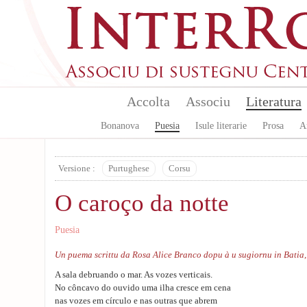
Skip to main content
Accolta
Associu
Literatura
Bonanova
Puesia
Isule literarie
Prosa
A
Versione :
Purtughese
Corsu
O caroço da notte
Puesia
Un puema scrittu da Rosa Alice Branco dopu à u sugiornu in Batia,
A sala debruando o mar. As vozes verticais.
No côncavo do ouvido uma ilha cresce em cena
nas vozes em círculo e nas outras que abrem