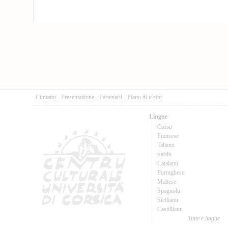
Cuntattu
-
Presentazione
-
Partenarii
-
Pianu di u situ
Lingue
Corsu
Francese
Talianu
Sardu
Catalanu
Purtughese
Maltese
Spagnolu
Sicilianu
Castillianu
Tutte e lingue