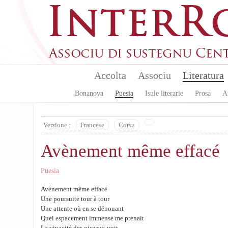
Skip to main content
Accolta
Associu
Literatura
Bonanova
Puesia
Isule literarie
Prosa
A
Versione :
Francese
Corsu
Avènement même effacé
Puesia
Avènement même effacé
Une poursuite tour à tour
Une attente où en se dénouant
Quel espacement immense me prenait