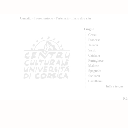
Cuntattu
-
Presentazione
-
Partenarii
-
Pianu di u situ
Lingue
Corsu
Francese
Talianu
Sardu
Catalanu
Purtughese
Maltese
Spagnolu
Sicilianu
Castillianu
Tutte e lingue
Réa