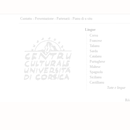
Cuntattu
-
Presentazione
-
Partenarii
-
Pianu di u situ
Lingue
Corsu
Francese
Talianu
Sardu
Catalanu
Purtughese
Maltese
Spagnolu
Sicilianu
Castillianu
Tutte e lingue
Réa