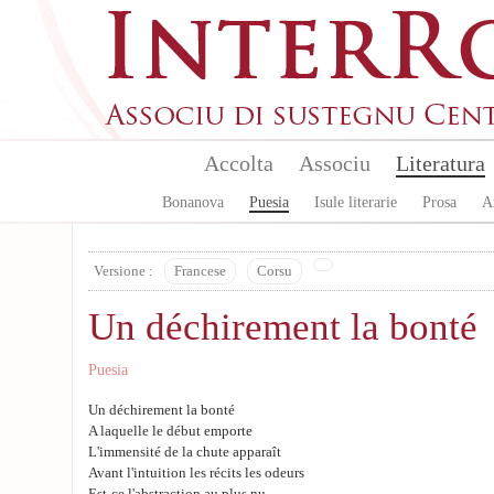
Skip to main content
Accolta
Associu
Literatura
Bonanova
Puesia
Isule literarie
Prosa
A
Versione :
Francese
Corsu
Un déchirement la bonté
Puesia
Un déchirement la bonté
A laquelle le début emporte
L'immensité de la chute apparaît
Avant l'intuition les récits les odeurs