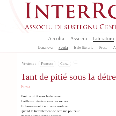
Skip to main content
Accolta
Associu
Literatura
Bonanova
Puesia
Isule literarie
Prosa
A
Versione :
Francese
Corsu
Tant de pitié sous la détr
Puesia
Tant de pitié sous la détresse
L'ailleurs intérieur avec les roches
Embrassement à nouveau soulevé
Quand le tremblement de l'été me poursuit