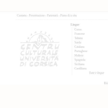
Cuntattu
-
Presentazione
-
Partenarii
-
Pianu di u situ
Lingue
Corsu
Francese
Talianu
Sardu
Catalanu
Purtughese
Maltese
Spagnolu
Sicilianu
Castillianu
Tutte e lingue
Réa