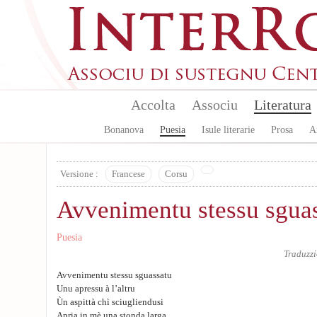
Skip to main content
Accolta
Associu
Literatura
Bonanova
Puesia
Isule literarie
Prosa
A
Versione :
Francese
Corsu
Avvenimentu stessu sgua
Puesia
Traduzz
Avvenimentu stessu sguassatu
Unu apressu à l’altru
Ùn aspittà chì sciugliendusi
Apria in mè una stonda larga