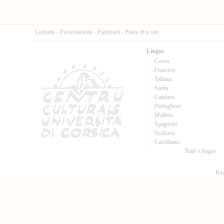
Cuntattu
-
Presentazione
-
Partenarii
-
Pianu di u situ
Lingue
Corsu
Francese
Talianu
Sardu
Catalanu
Purtughese
Maltese
Spagnolu
Sicilianu
Castillianu
Tutte e lingue
Réa