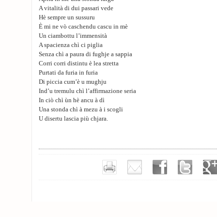
A vitalità di dui passari vede
Hè sempre un sussuru
È mi ne vò caschendu cascu in mè
Un ciambottu l’immensità
A spacienza chì ci piglia
Senza chì a paura di fughje a sappia
Corri corri distintu è lea stretta
Purtati da furia in furia
Di piccia cum’è u mughju
Ind’u tremulu chì l’affirmazione seria
In ciò chì ùn hè ancu à dì
Una stonda chì à mezu à i scogli
U disertu lascia più chjara.