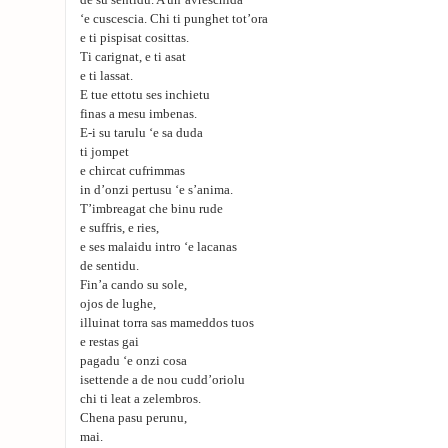
de su sentidu. A un’avreschida
‘e cuscescia. Chi ti punghet tot’ora
e ti pispisat cosittas.
Ti carignat, e ti asat
e ti lassat.
E tue ettotu ses inchietu
finas a mesu imbenas.
E-i su tarulu ‘e sa duda
ti jompet
e chircat cufrimmas
in d’onzi pertusu ‘e s’anima.
T’imbreagat che binu rude
e suffris, e ries,
e ses malaidu intro ‘e lacanas
de sentidu.
Fin’a cando su sole,
ojos de lughe,
illuinat torra sas mameddos tuos
e restas gai
pagadu ‘e onzi cosa
isettende a de nou cudd’oriolu
chi ti leat a zelembros.
Chena pasu perunu,
mai.