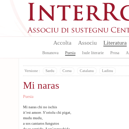
Skip to main content
Accolta
Associu
Literatura
Bonanova
Puesia
Isule literarie
Prosa
A
Versione :
Sardu
Corsu
Catalanu
Ladinu
Mi naras
Puesia
Mi naras chi no ischis
it’est amore. S’oriolu chi pigat,
mudu mudu,
a sos cantaros fungutos