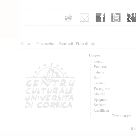
Cuntattu
-
Presentazione
-
Partenarii
-
Pianu di u situ
Lingue
Corsu
Francese
Talianu
Sardu
Catalanu
Purtughese
Maltese
Spagnolu
Sicilianu
Castillianu
Tutte e lingue
Réa