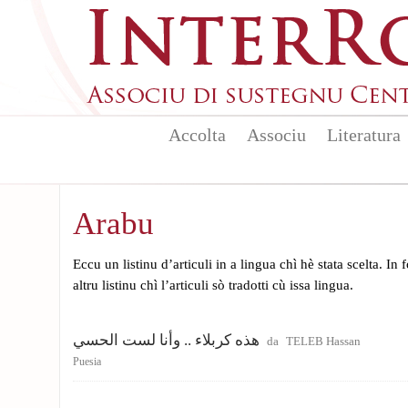
Skip to main content
Accolta
Associu
Literatura
Arabu
Eccu un listinu d’articuli in a lingua chì hè stata scelta. In
altru listinu chì l’articuli sò tradotti cù issa lingua.
هذه كربلاء .. وأنا لست الحسي
da
TELEB Hassan
Puesia