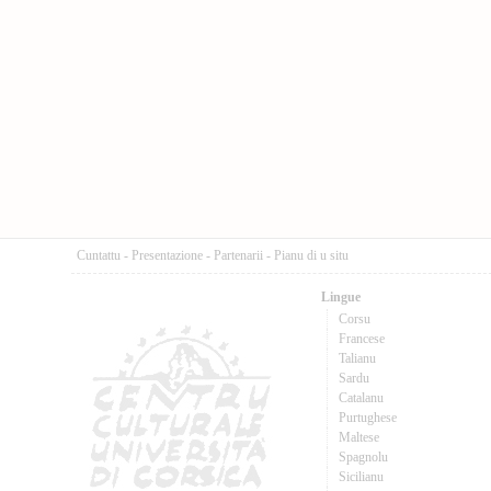
Cuntattu
-
Presentazione
-
Partenarii
-
Pianu di u situ
Lingue
Corsu
Francese
Talianu
Sardu
Catalanu
Purtughese
Maltese
Spagnolu
Sicilianu