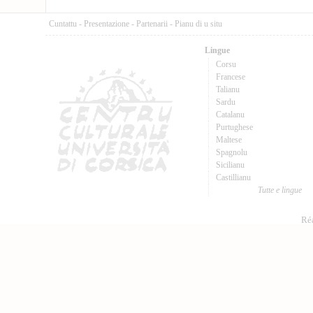
Cuntattu
-
Presentazione
-
Partenarii
-
Pianu di u situ
Lingue
Corsu
Francese
Talianu
Sardu
Catalanu
Purtughese
Maltese
Spagnolu
Sicilianu
Castillianu
Tutte e lingue
Réa