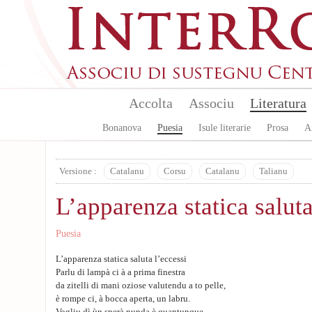
Skip to main content
Accolta
Associu
Literatura
Bonanova
Puesia
Isule literarie
Prosa
A
Versione :
Catalanu
Corsu
Catalanu
Talianu
L’apparenza statica saluta
Puesia
L’apparenza statica saluta l’eccessi
Parlu di lampà ci à a prima finestra
da zitelli di mani oziose valutendu a to pelle,
è rompe ci, à bocca aperta, un labru.