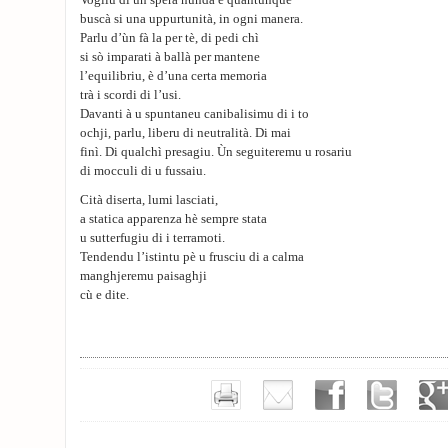
Vogliu dì ùn sperà nunda è quantunque
buscà si una uppurtunità, in ogni manera.
Parlu d’ùn fà la per tè, di pedi chì
si sò imparati à ballà per mantene
l’equilibriu, è d’una certa memoria
trà i scordi di l’usi.
Davanti à u spuntaneu canibalisimu di i to
ochji, parlu, liberu di neutralità. Di mai
finì. Di qualchì presagiu. Ùn seguiteremu u rosariu
di mocculi di u fussaiu.
Cità diserta, lumi lasciati,
a statica apparenza hè sempre stata
u sutterfugiu di i terramoti.
Tendendu l’istintu pè u frusciu di a calma
manghjeremu paisaghji
cù e dite.