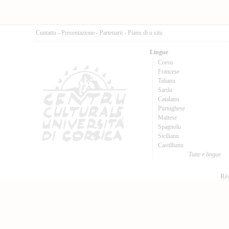
Cuntattu
-
Presentazione
-
Partenarii
-
Pianu di u situ
Lingue
Corsu
Francese
Talianu
Sardu
Catalanu
Purtughese
Maltese
Spagnolu
Sicilianu
Castillianu
Tutte e lingue
Réa