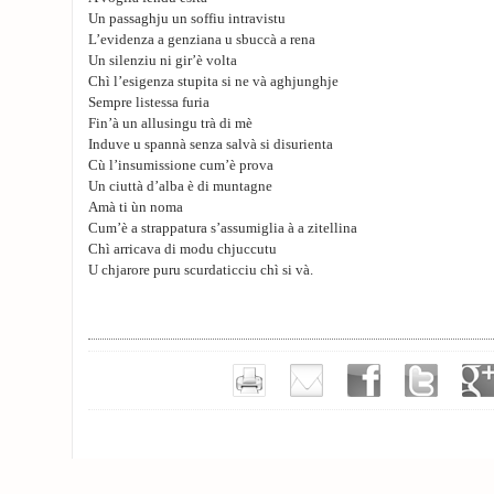
Un passaghju un soffiu intravistu
L’evidenza a genziana u sbuccà a rena
Un silenziu ni gir’è volta
Chì l’esigenza stupita si ne và aghjunghje
Sempre listessa furia
Fin’à un allusingu trà di mè
Induve u spannà senza salvà si disurienta
Cù l’insumissione cum’è prova
Un ciuttà d’alba è di muntagne
Amà ti ùn noma
Cum’è a strappatura s’assumiglia à a zitellina
Chì arricava di modu chjuccutu
U chjarore puru scurdaticciu chì si và.