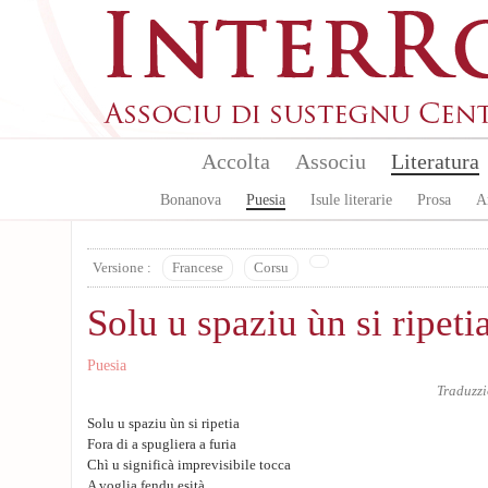
Skip to main content
Accolta
Associu
Literatura
Bonanova
Puesia
Isule literarie
Prosa
A
Versione :
Francese
Corsu
Solu u spaziu ùn si ripeti
Puesia
Traduzz
Solu u spaziu ùn si ripetia
Fora di a spugliera a furia
Chì u significà imprevisibile tocca
A voglia fendu esità