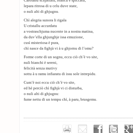
Carofanu schjattatu, biancu è spiccatu,
lepara ritrosa di u celu duve state,
o nuli alti di ghjugnu.
Chì alegria sunora li rigala
U cristallu accurdatu
a vostraschjuma nucente in a nostra matina,
da duv’ella ghjunghje issa emuzione,
cusì misteriosa è pura,
chì nasce da fighjà vi à u ghjornu di l’omu?
Forme corte di un sognu, eccu ciò ch’è vo site,
nuli bianchi è sereni,
felicità senza mutivy
sottu à u ramu infiaratu di issu sole intrepidu.
Cum’è noi eccu ciò ch’è vo site,
ed hè perciò chì fighjà vi ci disturba,
o nuli alti di ghjugnu:
fume nettu di un tempu chì, à paru, brusgemu.