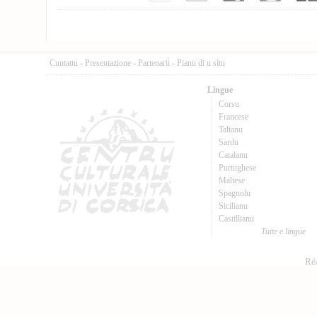
Cuntattu
-
Presentazione
-
Partenarii
-
Pianu di u situ
Lingue
Corsu
Francese
Talianu
Sardu
Catalanu
Purtughese
Maltese
Spagnolu
Sicilianu
Castillianu
Tutte e lingue
Réa