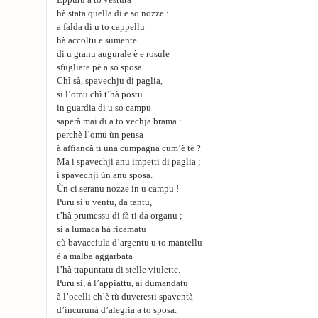
Eppuru a to vestura
hè stata quella di e so nozze :
a falda di u to cappellu
hà accoltu e sumente
di u granu augurale è e rosule
sfugliate pè a so sposa.
Chì sà, spavechju di paglia,
si l’omu chì t’hà postu
in guardia di u so campu
saperà mai di a to vechja brama :
perchè l’omu ùn pensa
à affiancà ti una cumpagna cum’è tè ?
Ma i spavechji anu impetti di paglia ;
i spavechji ùn anu sposa.
Ùn ci seranu nozze in u campu !
Puru si u ventu, da tantu,
t’hà prumessu di fà ti da organu ;
si a lumaca hà ricamatu
cù bavacciula d’argentu u to mantellu
è a malba aggarbata
l’hà trapuntatu di stelle viulette.
Puru si, à l’appiattu, ai dumandatu
à l’ocelli ch’è tù duveresti spaventà
d’incurunà d’alegria a to sposa.