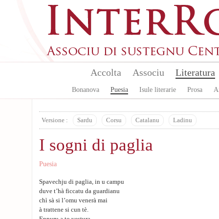
Skip to main content
Accolta
Associu
Literatura
Bonanova
Puesia
Isule literarie
Prosa
A
Versione :
Sardu
Corsu
Catalanu
Ladinu
I sogni di paglia
Puesia
Spavechju di paglia, in u campu
duve t’hà ficcatu da guardianu
chì sà si l’omu venerà mai
à trattene si cun tè.