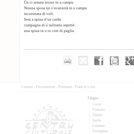
Ùn ci seranu nozze in u campu.
Nisuna sposa ùn s’avanzerà in u campu
incurunata di voli.
Serà a spina d’un cardu
cumpagna di u sulitariu aspettà :
una spina in u to core di paglia.
Cuntattu
-
Presentazione
-
Partenarii
-
Pianu di u situ
Lingue
Corsu
Francese
Talianu
Sardu
Catalanu
Purtughese