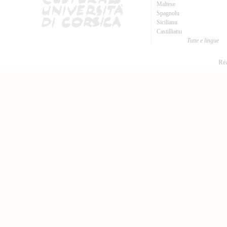
Maltese
Spagnolu
Sicilianu
Castillianu
Tutte e lingue
Réa