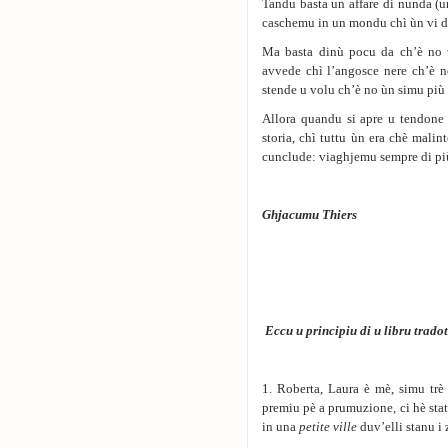
Tandu basta un affare di nunda (un
caschemu in un mondu chì ùn vi di
Ma basta dinù pocu da ch’è no 
avvede chì l’angosce nere ch’è n
stende u volu ch’è no ùn simu più 
Allora quandu si apre u tendone 
storia, chì tuttu ùn era chè mali
cunclude: viaghjemu sempre di più 
Ghjacumu Thiers
Eccu u principiu di u libru tradot
1. Roberta, Laura è mè, simu trè
premiu pè a prumuzione, ci hè stat
in una
petite ville
duv’elli stanu i 