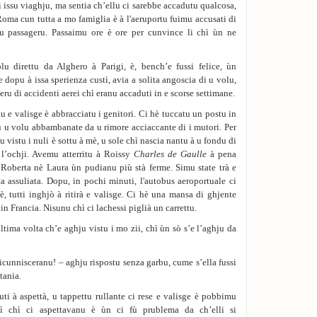
i issu viaghju, ma sentia ch’ellu ci sarebbe accadutu qualcosa,
Roma cun tutta a mo famiglia è à l'aeruportu fuimu accusati di
ru passageru. Passaimu ore è ore per cunvince li chì ùn ne
u direttu da Alghero à Parigi, è, bench’e fussi felice, ùn
 dopu à issa sperienza custì, avia a solita angoscia di u volu,
eru di accidenti aerei chì eranu accaduti in e scorse settimane.
 e valisge è abbracciatu i genitori. Ci hè tuccatu un postu in
tu u volu abbambanate da u rimore acciaccante di i mutori. Per
u vistu i nuli è sottu à mè, u sole chì nascia nantu à u fondu di
l’ochji. Avemu atterritu à Roissy
Charles de Gaulle
à pena
oberta nè Laura ùn pudianu più stà ferme. Simu state trà e
a assuliata. Dopu, in pochi minuti, l'autobus aero­portuale ci
è, tutti inghjò à ritirà e valisge. Ci hè una mansa di ghjente
in Francia. Nisunu chì ci lachessi piglià un carrettu.
ltima volta ch’e aghju vistu i mo zii, chì ùn sò s’e l’aghju da
i ricunnisceranu! – aghju rispostu senza garbu, cume s’ella fussi
tania.
ti à aspettà, u tappettu rullante ci rese e valisge è pobbimu
tì chì ci aspettavanu è ùn ci fù prublema da ch’elli si