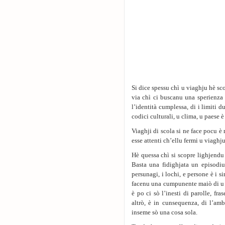
Si dice spessu chì u viaghju hè sco
via chì ci buscanu una sperienza 
l’identità cumplessa, di i limiti du
codici culturali, u clima, u paese è
Viaghji di scola si ne face pocu è
esse attenti ch’ellu fermi u viaghju
Hè quessa chì si scopre lighjendu
Basta una fidighjata un episodiu
persunagi, i lochi, e persone è i s
facenu una cumpunente maiò di u cl
è po ci sò l’inesti di parolle, fra
altrò, è in cunsequenza, di l’amb
inseme sò una cosa sola.