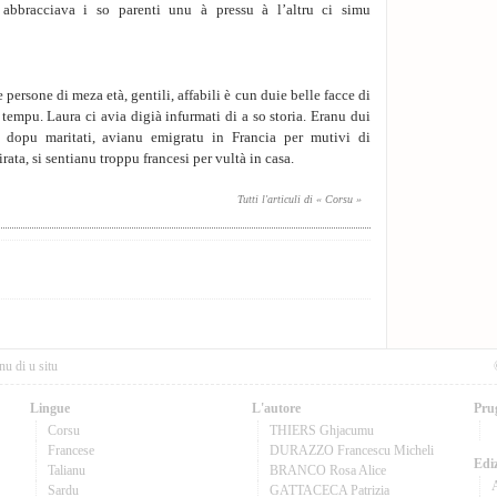
 abbracciava i so parenti unu à pressu à l’altru ci simu
e persone di meza età, gentili, affabili è cun duie belle facce di
 tempu. Laura ci avia digià infurmati di a so sto­ria. Eranu dui
 dopu maritati, avianu emigratu in Francia per mutivi di
irata, si sentianu troppu francesi per vultà in casa.
Tutti l'articuli di « Corsu »
nu di u situ
Lingue
L'autore
Pru
Corsu
THIERS Ghjacumu
Francese
DURAZZO Francescu Micheli
Ediz
Talianu
BRANCO Rosa Alice
Sardu
GATTACECA Patrizia