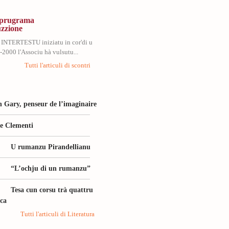
, prugrama
uzzione
 INTERTESTU iniziatu in cor'di u
2000 l'Associu hà vulsutu...
Tutti l'articuli di scontri
 Gary, penseur de l’imaginaire
le Clementi
U rumanzu Pirandellianu
“L’ochju di un rumanzu”
Tesa cun corsu trà quattru
ica
Tutti l'articuli di Literatura