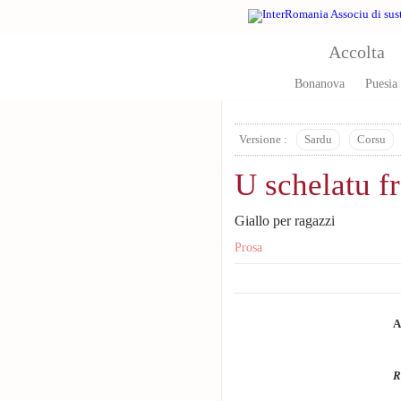
Skip to main content
Accolta
Bonanova
Puesia
Versione :
Sardu
Corsu
U schelatu f
Giallo per ragazzi
Prosa
A
R