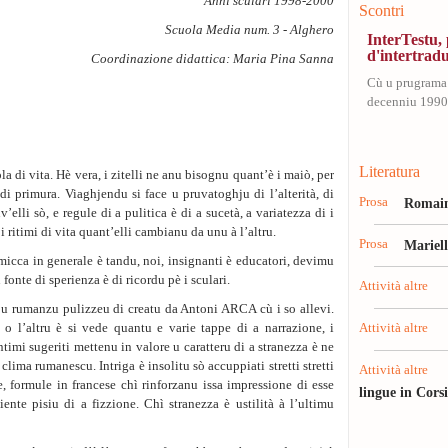
Anni sculari 1998-2000
Scontri
Scuola Media num. 3 - Alghero
InterTestu
d'intertrad
Coordinazione didattica: Maria Pina Sanna
Cù u prugrama
decenniu 1990-
Literatura
la di vita. Hè vera, i zitelli ne anu bisognu quant’è i maiò, per
di primura. Viaghjendu si face u pruvatoghju di l’alterità, di
Prosa
Romain
v’elli sò, e regule di a pulitica è di a sucetà, a variatezza di i
 i ritimi di vita quant’elli cambianu da unu à l’altru.
Prosa
Mariel
 micca in generale è tandu, noi, insignanti è educatori, devimu
 fonte di sperienza è di ricordu pè i sculari.
Attività altre
 u rumanzu pulizzeu di creatu da Antoni ARCA cù i so allevi.
 o l’altru è si vede quantu e varie tappe di a narrazione, i
Attività altre
intimi sugeriti mettenu in valore u caratteru di a stranezza è ne
ima rumanescu. Intriga è insolitu sò accuppiati stretti stretti
Attività altre
se, formule in francese chì rinforzanu issa impressione di esse
lingue in Cors
iente pisiu di a fizzione. Chì stranezza è ustilità à l’ultimu