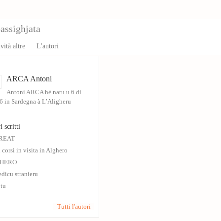
assighjata
vità altre
L'autori
ARCA Antoni
Antoni ARCA hè natu u 6 di
6 in Sardegna à L’Aligheru
i scritti
GREAT
i corsi in visita in Alghero
GHERO
dicu stranieru
tu
Tutti l'autori