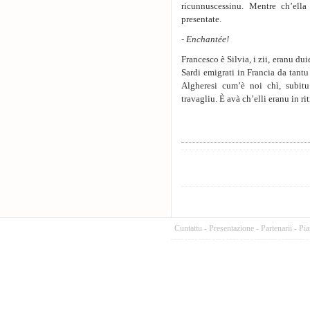
ricunnuscessinu. Mentre ch’ella
presentate.
-
Enchantée!
Francesco è Silvia, i zii, eranu dui
Sardi emigrati in Fran­cia da tantu
Algheresi cum’è noi chì, subitu
travagliu. È avà ch’elli eranu in rit
Cuntattu
-
Presentazione
-
Partenarii
-
Pia