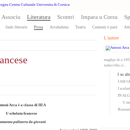
Associu
Literatura
Scontri
Impara u Corsu
Sp
Isule literarie
Prosa
Arcubalenu
Teatru
Cumenti è parè
Atti
L'autore
rancese
maghju di u 195
induv'ellu ci...
I so altr
I AM 
I scular
IN AL
U me
ntoni Arca è a classa di
III A
Riassun
U schelatu francese
umanzu pulizzeru da giovani