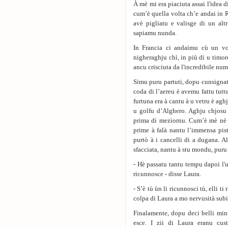
À mè mi era piaciuta assai l'idea d
cum’è quella volta ch’e andai in 
avè pigliatu e valisge di un alt
sapiamu nunda.
In Francia ci andaimu cù un vol
nigheraghju chì, in più di u timore
ancu crisciuta da l'incredibile num
Simu puru partuti, dopu cunsignatu
coda di l’aereu è avemu fattu tut
furtuna era à cantu à u vetru è aghj
u golfu d’Alghero. Aghju chjosu 
prima di meziornu. Cum’è mè nè R
prime à falà nantu l’immensa pist
purtò à i cancelli di a dugana. Al
sfacciata, nantu à stu mondu, puru 
- Hè passatu tantu tempu dapoi l'u
ricunnosce - disse Laura.
- S’è tù ùn li ricunnosci tù, elli t
colpa di Laura a mo nervusità subi
Finalamente, dopu deci belli minu
esce. I zii di Laura eranu cus