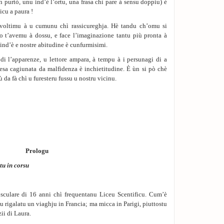
 purtò, unu ind’è l’ortu, una frasa chì pare à sensu doppiu) è
cu a paura !
voltimu à u cumunu chì rassicureghja. Hè tandu ch’omu si
o t’avemu à dossu, e face l’imaginazione tantu più pronta à
ind’è e nostre abitudine è cunfurmisimi.
di l’apparenze, u lettore ampara, à tempu à i persunagi di a
ntesa cagiunata da malfidenza è inchietitudine. È ùn si pò chè
da fà chì u furesteru fussu u nostru vicinu.
Prologu
tu in corsu
 sculare di 16 anni chì frequentanu Liceu Scentificu. Cum’è
u rigalatu un viaghju in Francia; ma micca in Parigi, piuttostu
zii di Laura.