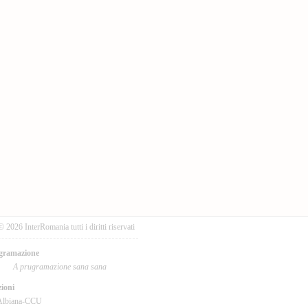
© 2026 InterRomania tutti i diritti riservati
gramazione
A prugramazione sana sana
ioni
Albiana-CCU