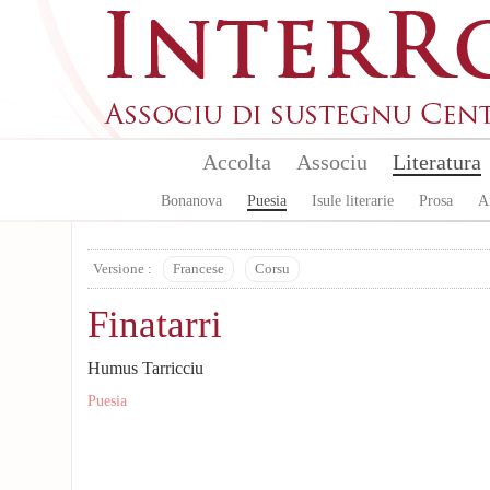
Skip to main content
Accolta
Associu
Literatura
Bonanova
Puesia
Isule literarie
Prosa
A
Versione :
Francese
Corsu
Finatarri
Humus Tarricciu
Puesia