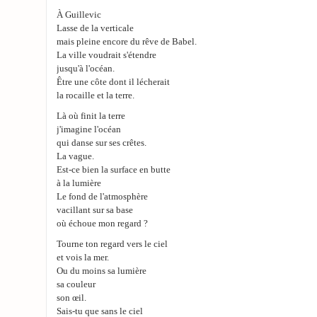
À Guillevic
Lasse de la verticale
mais pleine encore du rêve de Babel.
La ville voudrait s'étendre
jusqu'à l'océan.
Être une côte dont il lécherait
la rocaille et la terre.
Là où finit la terre
j'imagine l'océan
qui danse sur ses crêtes.
La vague.
Est-ce bien la surface en butte
à la lumière
Le fond de l'atmosphère
vacillant sur sa base
où échoue mon regard ?
Tourne ton regard vers le ciel
et vois la mer.
Ou du moins sa lumière
sa couleur
son œil.
Sais-tu que sans le ciel