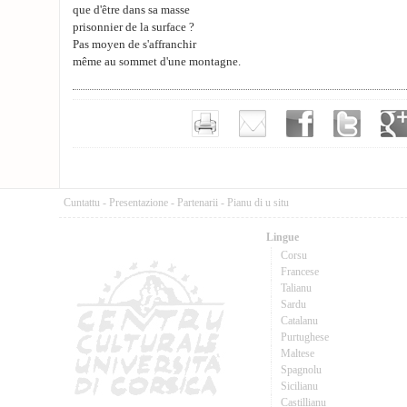
que d'être dans sa masse
prisonnier de la surface ?
Pas moyen de s'affranchir
même au sommet d'une montagne.
Cuntattu
-
Presentazione
-
Partenarii
-
Pianu di u situ
Lingue
Corsu
Francese
Talianu
Sardu
Catalanu
Purtughese
Maltese
Spagnolu
Sicilianu
Castillianu