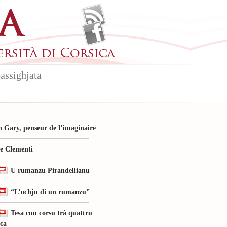
assighjata
 Gary, penseur de l’imaginaire
le Clementi
U rumanzu Pirandellianu
“L’ochju di un rumanzu”
Tesa cun corsu trà quattru
ica