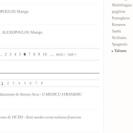
Multilinguu
POULOU Marigo
pugliese
Purtughese
Rumenu
Sardu
a
ALEXOPOULOU Marigo
Sicilianu
Spagnolu
Talianu
…
2
3
4
5
6
7
8
9
10
…
next ›
last »
1
2
3
4
5
6
7
8
Repitu pi Gnazi
duzzione di
Antoni Arca - U MEDICU STRANIERU
Puesia
Tu non ascolti
ione di
VICINI - Testi sardu-corsu-talianu-francese
Puesia