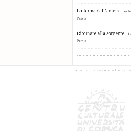
La forma dell’anima
tradu
Puesia
Ritornare alla sorgente
tr
Puesia
Cuntattu
-
Presentazione
-
Partenarii
-
Pia