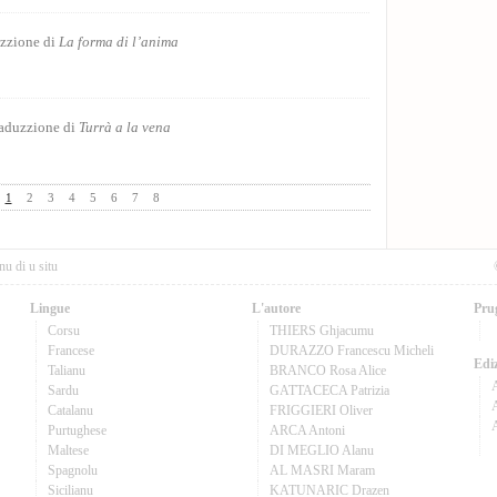
Invocazione
zzione di
La forma di l’anima
tr
Puesia
Per cento parol
aduzzione di
Turrà a la vena
Puesia
1
2
3
4
5
6
7
8
nu di u situ
Lingue
L'autore
Pru
Corsu
THIERS Ghjacumu
Francese
DURAZZO Francescu Micheli
Ediz
Talianu
BRANCO Rosa Alice
Sardu
GATTACECA Patrizia
A
Catalanu
FRIGGIERI Oliver
Purtughese
ARCA Antoni
Maltese
DI MEGLIO Alanu
Spagnolu
AL MASRI Maram
Sicilianu
KATUNARIC Drazen