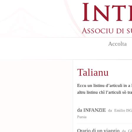
Skip to main content
Accolta
Talianu
Eccu un listinu d’articuli in a
altru listinu chì l’articuli sò t
da INFANZIE
da
Emilio IS
Puesia
Orario di un viaggio
da
G