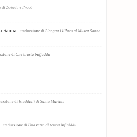
Picciotti ju e id
e di
Zoéddu e Procò
Puesia
eu Sanna
Papuzzana
traduzzione di
Llengua i llibres al Museu Sanna
trad
Puesia
Festa
zzione di
Che brusta buffadda
traduzzione
Puesia
Preghiera per i
Puesia
Notizie dall'est
duzzione di
Istaddiali di Santu Martinu
Puesia
La nostra umani
traduzzione di
Una rezza di tempu infiniddu
Puesia