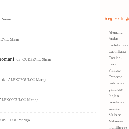
Sceglie a ling
 Sinan
-
Alemanu
Arabu
EVIC Sinan
Carlufurtinu
Castillianu
Catalanu
 romani
da
GUDZEVIC Sinan
Corsu
Finnese
Francese
da
ALEXOPOULOU Marigo
Galizianu
gallurese
Inglese
ALEXOPOULOU Marigo
israelianu
Ladinu
Maltese
OPOULOU Marigo
Milanese
multilingue