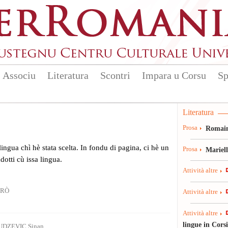
Associu
Literatura
Scontri
Impara u Corsu
Sp
Literatura
Prosa
Romain
 lingua chì hè stata scelta. In fondu di pagina, ci hè un
Prosa
Mariel
radotti cù issa lingua.
Attività altre
GRÒ
Attività altre
Attività altre
lingue in Cors
UDZEVIC Sinan