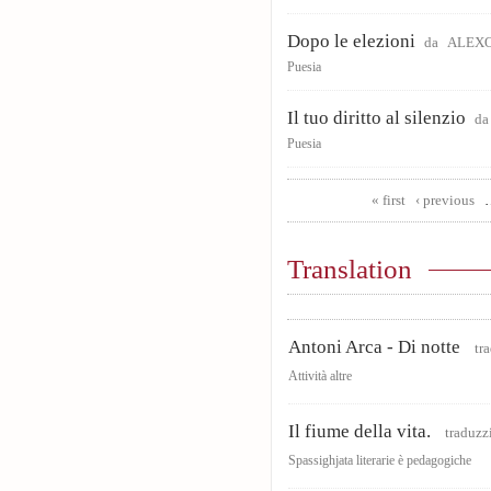
Dopo le elezioni
da
ALEXO
Puesia
Il tuo diritto al silenzio
d
Puesia
Pages
« first
‹ previous
Translation
Antoni Arca - Di notte
tra
Attività altre
Il fiume della vita.
traduzz
Spassighjata literarie è pedagogiche