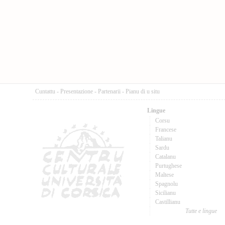
Cuntattu
-
Presentazione
-
Partenarii
-
Pianu di u situ
Lingue
Corsu
Francese
Talianu
Sardu
Catalanu
Purtughese
Maltese
Spagnolu
Sicilianu
Castillianu
Tutte e lingue