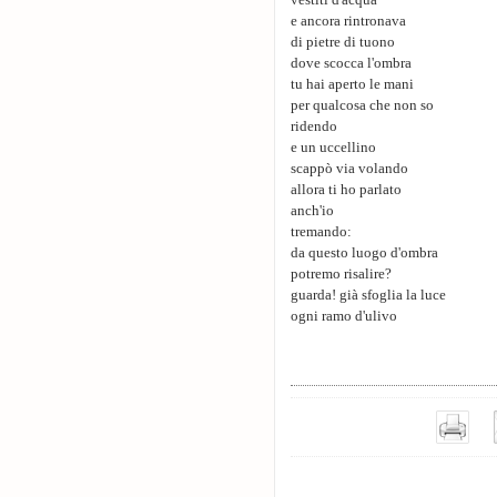
vestiti d'acqua
e ancora rintronava
di pietre di tuono
dove scocca l'ombra
tu hai aperto le mani
per qualcosa che non so
ridendo
e un uccellino
scappò via volando
allora ti ho parlato
anch'io
tremando:
da questo luogo d'ombra
potremo risalire?
guarda! già sfoglia la luce
ogni ramo d'ulivo