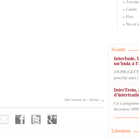
A sa m
Cando
Fìzu
No est 
Scontri
InterIsule, 
un’isula à l’
UN PRUGETT
parechji anni ch
InterTestu
d'intertrad
Tutti l'articuli di « Talianu »
Cù u prugrama
decenniu 1990-
Literatura