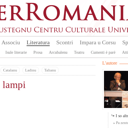
Associu
Literatura
Scontri
Impara u Corsu
Sp
Isule literarie
Prosa
Arcubalenu
Teatru
Cumenti è parè
Atti
L'autore
Catalanu
Ladinu
Talianu
i lampi
I so altr
Pa zent