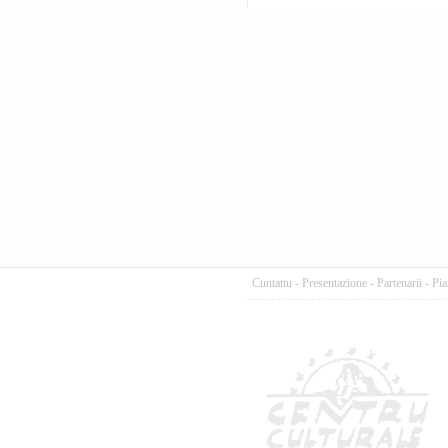
Cuntattu
-
Presentazione
-
Partenarii
-
Pia