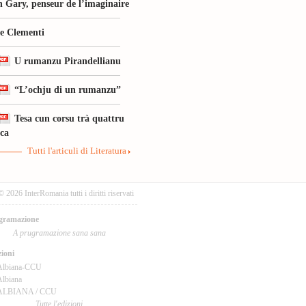
 Gary, penseur de l’imaginaire
le Clementi
U rumanzu Pirandellianu
“L’ochju di un rumanzu”
Tesa cun corsu trà quattru
ica
Tutti l'articuli di Literatura
© 2026 InterRomania tutti i diritti riservati
gramazione
A prugramazione sana sana
ioni
Albiana-CCU
lbiana
ALBIANA / CCU
Tutte l'edizioni