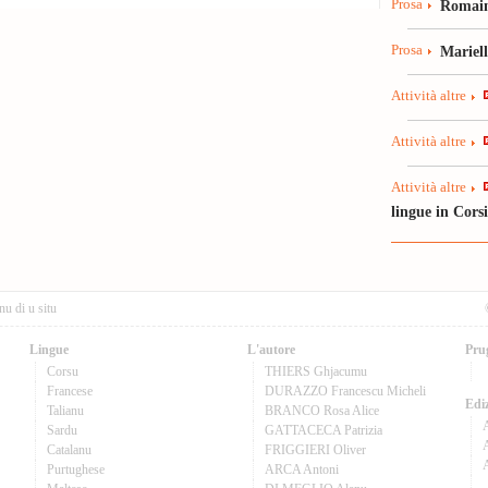
Prosa
Romain
Prosa
Mariel
Attività altre
Attività altre
Attività altre
lingue in Cors
nu di u situ
Lingue
L'autore
Pru
Corsu
THIERS Ghjacumu
Francese
DURAZZO Francescu Micheli
Ediz
Talianu
BRANCO Rosa Alice
Sardu
GATTACECA Patrizia
A
Catalanu
FRIGGIERI Oliver
Purtughese
ARCA Antoni