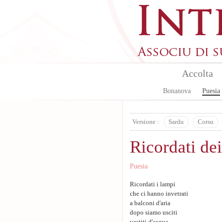
Skip to main content
Accolta
Bonanova
Puesia
Versione :
Sardu
Corsu
Ricordati de
Puesia
Ricordati i lampi
che ci hanno invetrati
a balconi d'aria
dopo siamo usciti