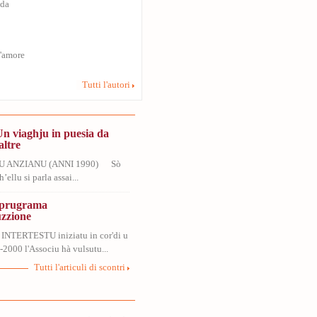
uda
s'amore
Tutti l'autori
Un viaghju in puesia da
altre
U ANZIANU (ANNI 1990) Sò
’ellu si parla assai...
, prugrama
uzzione
 INTERTESTU iniziatu in cor'di u
2000 l'Associu hà vulsutu...
Tutti l'articuli di scontri