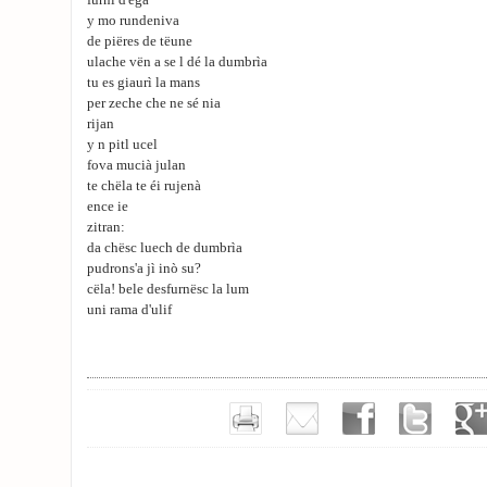
furnî d'ega
y mo rundeniva
de piëres de tëune
ulache vën a se l dé la dumbrìa
tu es giaurì la mans
per zeche che ne sé nia
rijan
y n pitl ucel
fova mucià julan
te chëla te éi rujenà
ence ie
zitran:
da chësc luech de dumbrìa
pudrons'a jì inò su?
cëla! bele desfurnësc la lum
uni rama d'ulif