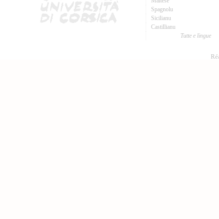
Maltese
Spagnolu
Sicilianu
Castillianu
Tutte e lingue
Réa