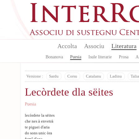
Skip to main content
Accolta
Associu
Literatura
Bonanova
Puesia
Isule literarie
Prosa
A
Versione :
Sardu
Corsu
Catalanu
Ladinu
Tali
Lecòrdete dla sëites
Puesia
lecòrdete la sëites
che nes à envetrà
te piguei d'aria
do sons unic òra