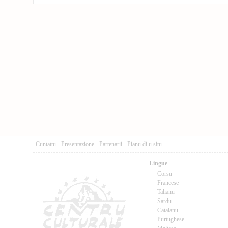
Cuntattu
-
Presentazione
-
Partenarii
-
Pianu di u situ
Lingue
Corsu
Francese
Talianu
Sardu
Catalanu
Purtughese