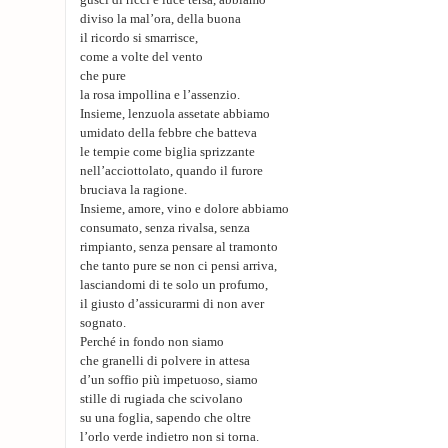
gusci di ricci e luce tersa, abbiamo
diviso la mal’ora, della buona
il ricordo si smarrisce,
come a volte del vento
che pure
la rosa impollina e l’assenzio.
Insieme, lenzuola assetate abbiamo
umidato della febbre che batteva
le tempie come biglia sprizzante
nell’acciottolato, quando il furore
bruciava la ragione.
Insieme, amore, vino e dolore abbiamo
consumato, senza rivalsa, senza
rimpianto, senza pensare al tramonto
che tanto pure se non ci pensi arriva,
lasciandomi di te solo un profumo,
il giusto d’assicurarmi di non aver
sognato.
Perché in fondo non siamo
che granelli di polvere in attesa
d’un soffio più impetuoso, siamo
stille di rugiada che scivolano
su una foglia, sapendo che oltre
l’orlo verde indietro non si torna.