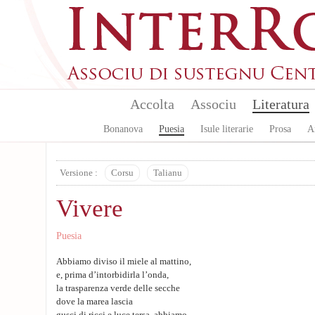
Skip to main content
Accolta
Associu
Literatura
Bonanova
Puesia
Isule literarie
Prosa
A
Versione :
Corsu
Talianu
Vivere
Puesia
Abbiamo diviso il miele al mattino,
e, prima d’intorbidirla l’onda,
la trasparenza verde delle secche
dove la marea lascia