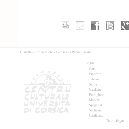
Cuntattu
-
Presentazione
-
Partenarii
-
Pianu di u situ
Lingue
Corsu
Francese
Talianu
Sardu
Catalanu
Purtughese
Maltese
Spagnolu
Sicilianu
Castillianu
Tutte e lingue